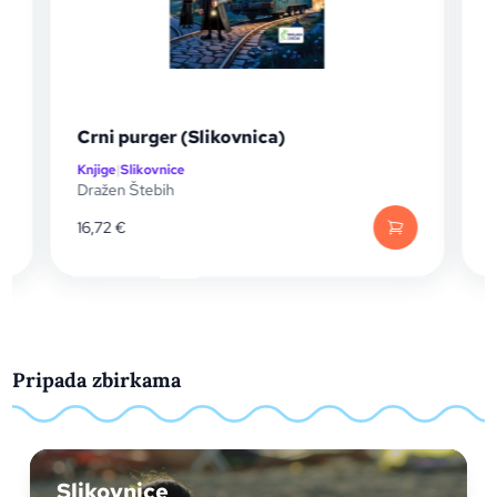
Crni purger (Slikovnica)
Knjige
|
Slikovnice
K
Dražen Štebih
D
16,72
€
Pripada zbirkama
Slikovnice