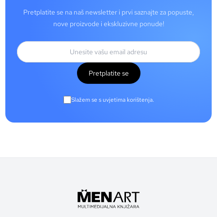
Pretplatite se na naš newsletter i prvi saznajte za popuste,
nove proizvode i ekskluzivne ponude!
Pretplatite se
Slažem se s uvjetima korištenja.