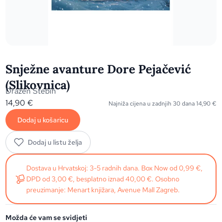
Snježne avanture Dore Pejačević
(Slikovnica)
Dražen Štebih
14,90
€
Najniža cijena u zadnjih 30 dana
14,90
€
Dodaj u košaricu
Dodaj u listu želja
Dostava u Hrvatskoj: 3-5 radnih dana. Box Now od 0,99 €,
DPD od 3,00 €, besplatno iznad 40,00 €. Osobno
preuzimanje: Menart knjižara, Avenue Mall Zagreb.
Možda će vam se svidjeti