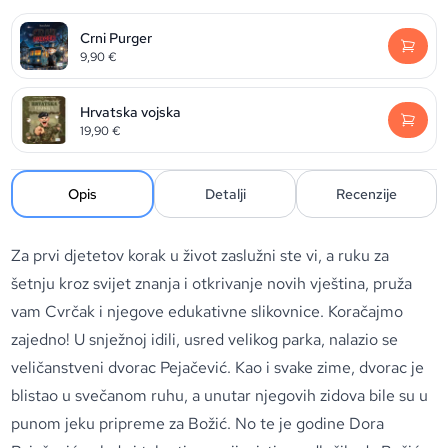
Crni Purger
9,90
€
Hrvatska vojska
19,90
€
Opis
Detalji
Recenzije
Za prvi djetetov korak u život zaslužni ste vi, a ruku za
šetnju kroz svijet znanja i otkrivanje novih vještina, pruža
vam Cvrčak i njegove edukativne slikovnice. Koračajmo
zajedno! U snježnoj idili, usred velikog parka, nalazio se
veličanstveni dvorac Pejačević. Kao i svake zime, dvorac je
blistao u svečanom ruhu, a unutar njegovih zidova bile su u
punom jeku pripreme za Božić. No te je godine Dora