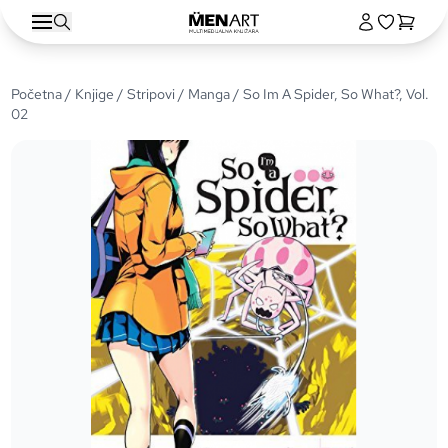
Početna
/
Knjige
/
Stripovi
/
Manga
/ So Im A Spider, So What?, Vol.
02