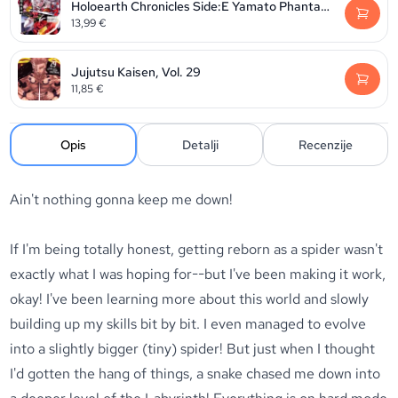
Holoearth Chronicles Side:E Yamato Phantasia, Volume 2
13,99
€
Jujutsu Kaisen, Vol. 29
11,85
€
Opis
Detalji
Recenzije
Ain't nothing gonna keep me down!
If I'm being totally honest, getting reborn as a spider wasn't
exactly what I was hoping for--but I've been making it work,
okay! I've been learning more about this world and slowly
building up my skills bit by bit. I even managed to evolve
into a slightly bigger (tiny) spider! But just when I thought
I'd gotten the hang of things, a snake chased me down into