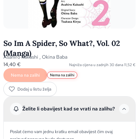
So Im A Spider, So What?, Vol. 02
(Manga)
Asahiro Kakashi
,
Okina Baba
14,40
€
Najniža cijena u zadnjih 30 dana
11,52
€
Nema na zalihi
Nema na zalihi
Dodaj u listu želja
Želite li obavijest kad se vrati na zalihu?
Poslat ćemo vam jednu kratku email obavijest čim ovaj