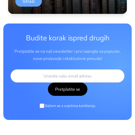
Istraži
Budite korak ispred drugih
Pretplatite se na naš newsletter i prvi saznajte za popuste,
nove proizvode i ekskluzivne ponude!
Pretplatite se
Slažem se s uvjetima korištenja.