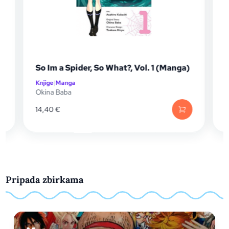
So Im a Spider, So What?, Vol. 1 (Manga)
J
Knjige
|
Manga
Kn
Okina Baba
Ge
14,40
€
11
Pripada zbirkama