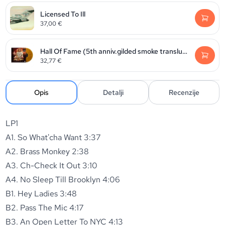
Licensed To Ill
37,00
€
Hall Of Fame (5th anniv.gilded smoke translucent vinyl) (RSD2026)
32,77
€
Opis
Detalji
Recenzije
LP1
A1. So What'cha Want 3:37
A2. Brass Monkey 2:38
A3. Ch-Check It Out 3:10
A4. No Sleep Till Brooklyn 4:06
B1. Hey Ladies 3:48
B2. Pass The Mic 4:17
B3. An Open Letter To NYC 4:13