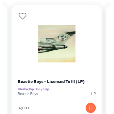
Beastie Boys - Licensed To Ill (LP)
Glazba
|
Hip Hop / Rap
G
P
Beastie Boys
LP
B
37,00
€