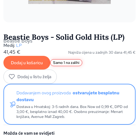
Beastie Boys - Solid Gold Hits (LP)
Beastie Boys
Medij:
LP
41,45
€
Najniža cijena u zadnjih 30 dana
41,45
€
Dodaj u košaricu
Samo 1 na zalihi
Dodaj u listu želja
Dodavanjem ovog proizvoda
ostvarujete besplatnu
dostavu
Dostava u Hrvatskoj: 3-5 radnih dana. Box Now od 0,99 €, DPD od
3,00 €, besplatno iznad 40,00 €. Osobno preuzimanje: Menart
knjižara, Avenue Mall Zagreb.
Možda će vam se svidjeti