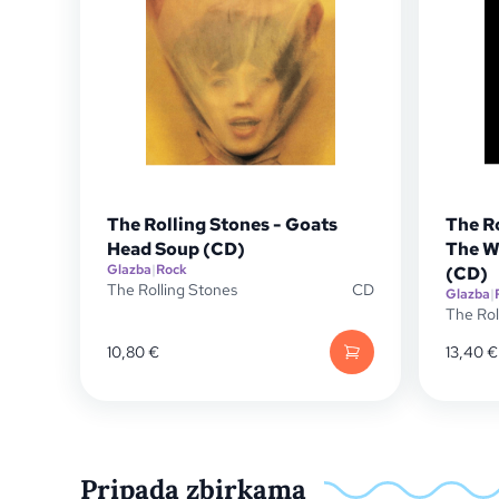
The Rolling Stones - Goats
The Ro
Head Soup (CD)
The W
Glazba
|
Rock
(CD)
The Rolling Stones
CD
Glazba
|
The Rol
10,80
€
13,40
€
Pripada zbirkama