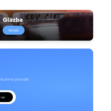
Glazba
Istraži
skluzivne ponude!
e se