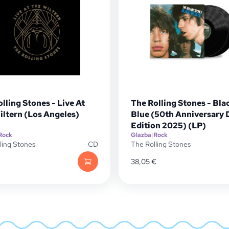
lling Stones - Live At
The Rolling Stones - Bla
iltern (Los Angeles)
Blue (50th Anniversary 
Edition 2025) (LP)
Rock
Glazba
|
Rock
ling Stones
CD
The Rolling Stones
38,05
€