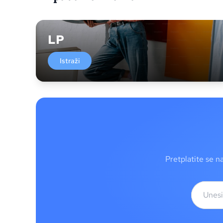
LP
Istraži
Pretplatite se n