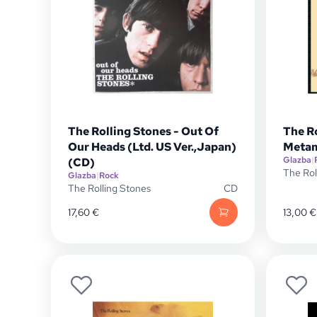
The Rolling Stones - Out Of
The Ro
Our Heads (Ltd. US Ver.,Japan)
Metam
Glazba
|
(CD)
The Rol
Glazba
|
Rock
The Rolling Stones
CD
17,60
€
13,00
€