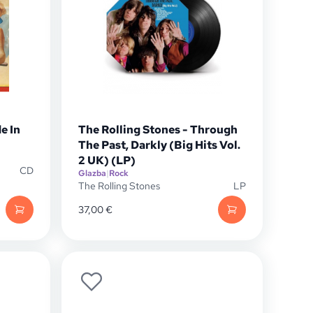
e In
The Rolling Stones - Through
The Past, Darkly (Big Hits Vol.
2 UK) (LP)
CD
Glazba
|
Rock
The Rolling Stones
LP
37,00
€