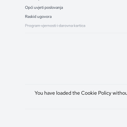
Opći uvjeti poslovanja
Raskid ugovora
Program vjernosti i darovna kartica
You have loaded the Cookie Policy witho