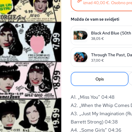
iznad 40,00 €. Osobno pre
Možda će vam se svidjeti
Black And Blue (50th
38,05
€
Through The Past, Dar
37,00
€
Opis
A1. „Miss You” 04:48
A2. „When the Whip Comes
A3. „Just My Imagination (Ru
Barrett Strong) 04:38
A4. „Some Girls” 04:36