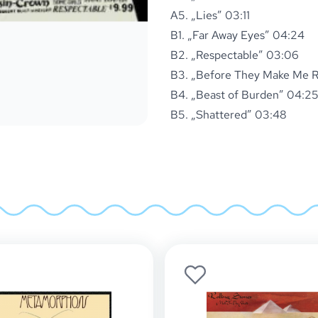
A5. „Lies” 03:11
B1. „Far Away Eyes” 04:24
B2. „Respectable” 03:06
B3. „Before They Make Me 
B4. „Beast of Burden” 04:2
B5. „Shattered” 03:48