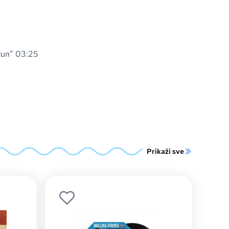
Run” 03:25
5
Prikaži sve