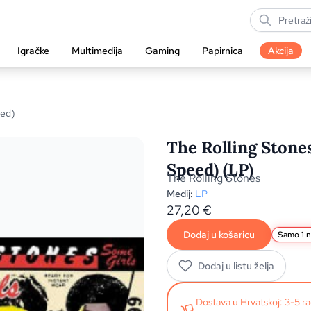
Igračke
Multimedija
Gaming
Papirnica
Akcija
eed)
The Rolling Stone
Speed) (LP)
The Rolling Stones
Medij:
LP
27,20
€
Dodaj u košaricu
Samo 1 na
Dodaj u listu želja
Dostava u Hrvatskoj: 3-5 