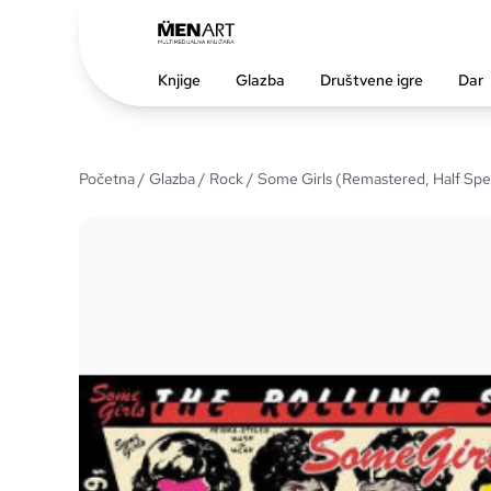
Knjige
Glazba
Društvene igre
Dar
Početna
/
Glazba
/
Rock
/ Some Girls (Remastered, Half Sp