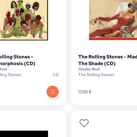
lling Stones -
The Rolling Stones - Mad
orphosis (CD)
The Shade (CD)
Rock
Glazba
|
Rock
ling Stones
CD
The Rolling Stones
17,60
€