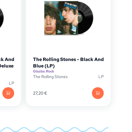
ck And
The Rolling Stones - Black And
Deluxe
Blue (LP)
Glazba
|
Rock
The Rolling Stones
LP
LP
27,20
€