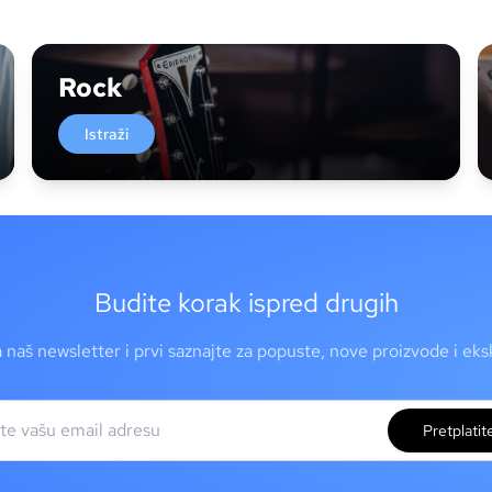
Rock
Istraži
Budite korak ispred drugih
a naš newsletter i prvi saznajte za popuste, nove proizvode i ek
Pretplatit