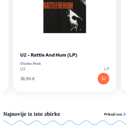
U2 - Rattle And Hum (LP)
U2 
Glazba
|
Rock
Glaz
U2
LP
U2
36,90
€
17,6
Najnovije iz iste zbirke
Prikaži sve