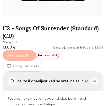
U2 - Songs Of Surrender (Standard)
(CD)
U2
Medij:
CD
13,80
€
Najniža cijena u zadnjih 30 dana
13,80
€
Nema na zalihi
Nema na zalihi
Dodaj u listu želja
Želite li obavijest kad se vrati na zalihu?
Poslat ćemo vam jednu kratku email obavijest čim ovaj
proizvod ponovno bude dostupan.