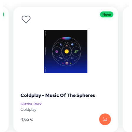
Novo
Coldplay - Music Of The Spheres
D
Glazba
|
Rock
Gl
Coldplay
Da
4,65
€
4