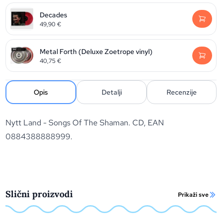
Decades
49,90
€
Metal Forth (Deluxe Zoetrope vinyl)
40,75
€
Opis
Detalji
Recenzije
Nytt Land - Songs Of The Shaman. CD, EAN
0884388888999.
Slični proizvodi
Prikaži sve