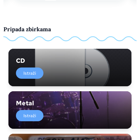
Pripada zbirkama
CD
Istraži
Metal
Istraži