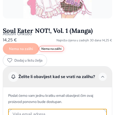
Soul Eater NOT!, Vol. 1 (Manga)
Atsushi Ohkubo
14,25
€
Najniža cijena u zadnjih 30 dana
14,25
€
Nema na zalihi
Nema na zalihi
Dodaj u listu želja
Želite li obavijest kad se vrati na zalihu?
Poslat ćemo vam jednu kratku email obavijest čim ovaj
proizvod ponovno bude dostupan.