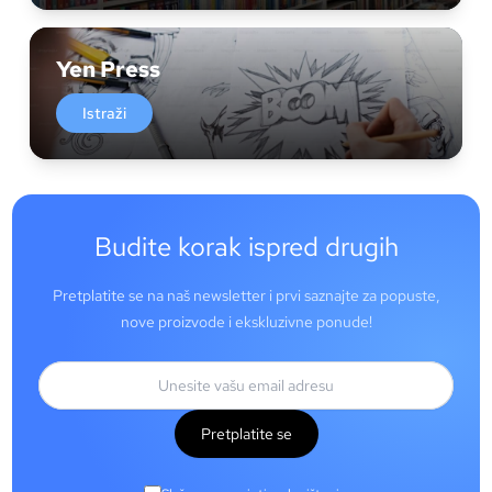
Yen Press
Istraži
Budite korak ispred drugih
Pretplatite se na naš newsletter i prvi saznajte za popuste,
nove proizvode i ekskluzivne ponude!
Pretplatite se