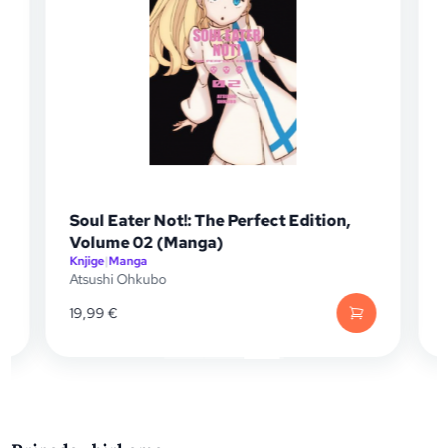
Soul Eater Not!: The Perfect Edition,
Soul 
Volume 02 (Manga)
Volum
Knjige
|
Manga
Knjige
|
Atsushi Ohkubo
Atsush
19,99
€
19,99