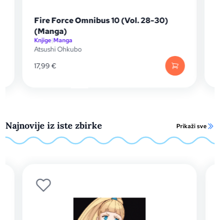
Fire Force Omnibus 10 (Vol. 28-30)
Fire 
(Manga)
(Man
Knjige
|
Manga
Knjige
|
M
Atsushi Ohkubo
Atsush
17,99
€
17,99
€
Najnovije iz iste zbirke
Prikaži sve