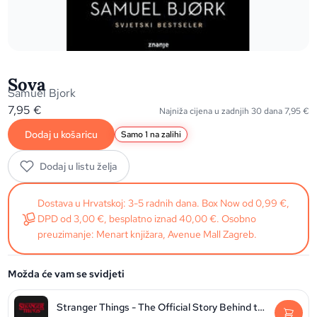
Sova
Samuel Bjork
7,95
€
Najniža cijena u zadnjih 30 dana
7,95
€
Dodaj u košaricu
Samo 1 na zalihi
Dodaj u listu želja
Dostava u Hrvatskoj: 3-5 radnih dana. Box Now od 0,99 €,
DPD od 3,00 €, besplatno iznad 40,00 €. Osobno
preuzimanje: Menart knjižara, Avenue Mall Zagreb.
Možda će vam se svidjeti
Stranger Things - The Official Story Behind the Legendary Series