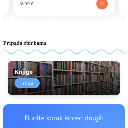
18,99
€
Pripada zbirkama
Knjige
Istraži
Budite korak ispred drugih