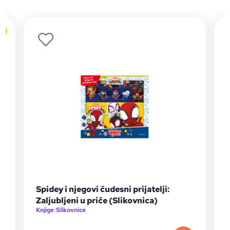
no
Spidey i njegovi čudesni prijatelji:
Zaljubljeni u priče (Slikovnica)
Knjige
|
Slikovnice
K
E