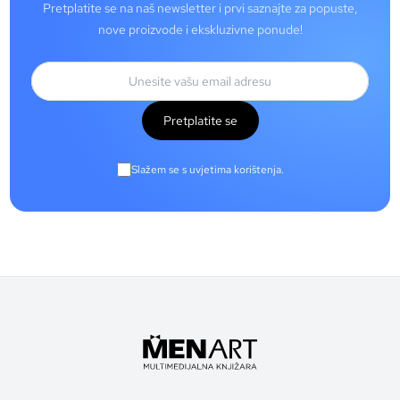
Pretplatite se na naš newsletter i prvi saznajte za popuste,
nove proizvode i ekskluzivne ponude!
Pretplatite se
Slažem se s uvjetima korištenja.