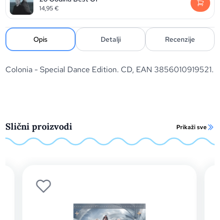
14,95
€
Opis
Detalji
Recenzije
Colonia - Special Dance Edition. CD, EAN 3856010919521.
Slični proizvodi
Prikaži sve