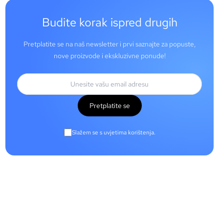
Budite korak ispred drugih
Pretplatite se na naš newsletter i prvi saznajte za popuste,
nove proizvode i ekskluzivne ponude!
Pretplatite se
Slažem se s uvjetima korištenja.