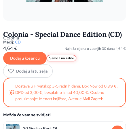
Colonia - Special Dance Edition (CD)
Colonia
Medij:
CD
4,64
€
Najniža cijena u zadnjih 30 dana
4,64
€
Dodaj u košaricu
Samo 1 na zalihi
Dodaj u listu želja
Dostava u Hrvatskoj: 3-5 radnih dana. Box Now od 0,99 €,
DPD od 3,00 €, besplatno iznad 40,00 €. Osobno
preuzimanje: Menart knjižara, Avenue Mall Zagreb.
Možda će vam se svidjeti
20 Godina Best Of