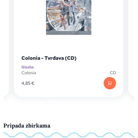
Colonia - Tvrđava (CD)
Glazba
G
D
Colonia
CD
C
4,85
€
Pripada zbirkama