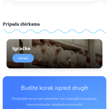
Pripada zbirkama
Igračke
Istraži
Budite korak ispred drugih
Pretplatite se na naš newsletter i prvi saznajte za popuste,
nove proizvode i ekskluzivne ponude!