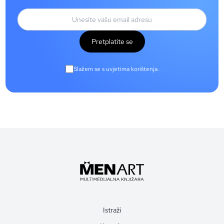
Pretplatite se
Slažem se s uvjetima korištenja.
Istraži