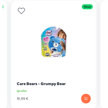
o
Novo
Care Bears - Grumpy Bear
Igračke
I
19,99
€