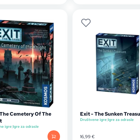
- The Cemetery Of The
Exit - The Sunken Treas
Društvene igre
|
Igre za odrasle
t
ne igre
|
Igre za odrasle
16,99
€