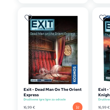
Exit - Dead Man On The Orient
Exit 
Express
Knigh
Društvene igre
|
Igre za odrasle
Društve
16,99
€
16,99
€