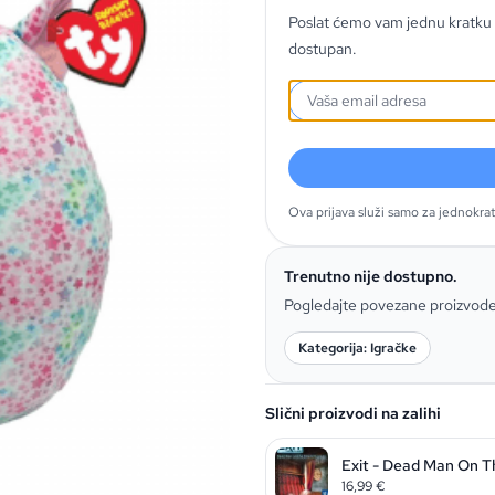
Poslat ćemo vam jednu kratku 
dostupan.
Ova prijava služi samo za jednokra
Trenutno nije dostupno.
Pogledajte povezane proizvod
Kategorija: Igračke
Slični proizvodi na zalihi
Exit - Dead Man On T
16,99
€