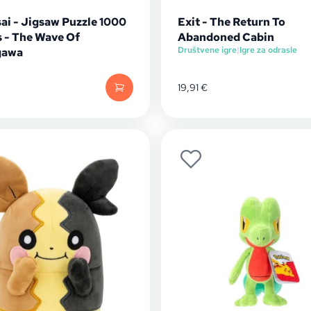
ai - Jigsaw Puzzle 1000
Exit - The Return To
s - The Wave Of
Abandoned Cabin
Društvene igre
|
Igre za odrasle
gawa
19,91
€