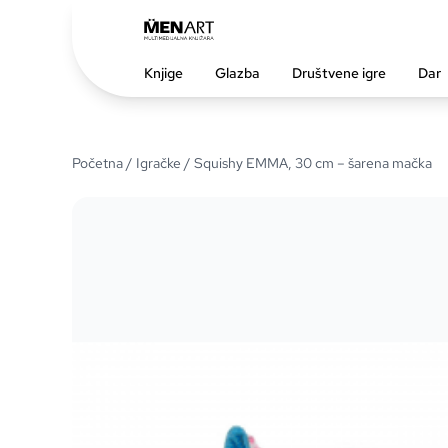
Knjige
Glazba
Društvene igre
Dar
Početna
/
Igračke
/ Squishy EMMA, 30 cm – šarena mačka