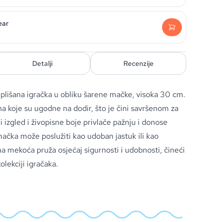
ear
Detalji
Recenzije
lišana igračka u obliku šarene mačke, visoka 30 cm.
a koje su ugodne na dodir, što je čini savršenom za
i izgled i živopisne boje privlače pažnju i donose
čka može poslužiti kao udoban jastuk ili kao
na mekoća pruža osjećaj sigurnosti i udobnosti, čineći
lekciji igračaka.