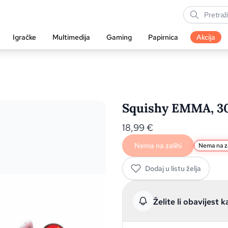
Igračke
Multimedija
Gaming
Papirnica
Akcija
Squishy EMMA, 30
18,99
€
Nema na zalihi
Nema na za
Dodaj u listu želja
Želite li obavijest k