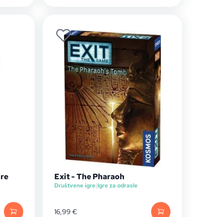
ure
Exit - The Pharaoh
Društvene igre
|
Igre za odrasle
16,99
€