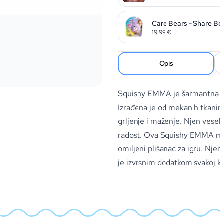
Care Bears - Share B
19,99
€
Opis
Squishy EMMA je šarmantna p
Izrađena je od mekanih tkanin
grljenje i maženje. Njen vesel
radost. Ova Squishy EMMA ma
omiljeni plišanac za igru. Nje
je izvrsnim dodatkom svakoj ko