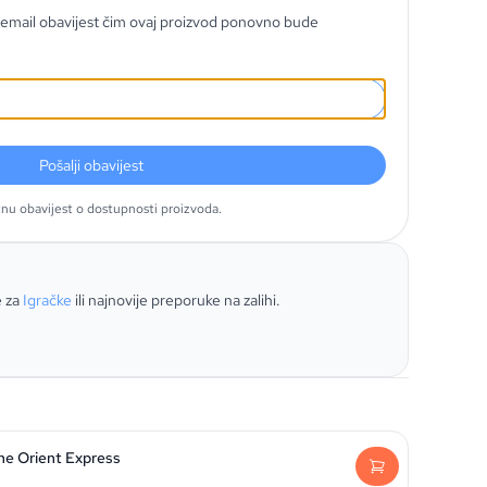
email obavijest čim ovaj proizvod ponovno bude
Pošalji obavijest
tnu obavijest o dostupnosti proizvoda.
e za
Igračke
ili najnovije preporuke na zalihi.
he Orient Express