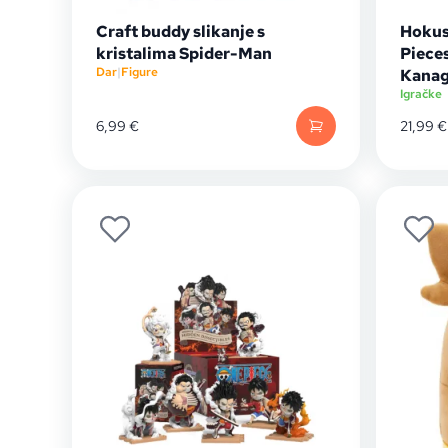
Craft buddy slikanje s
Hokus
kristalima Spider-Man
Piece
Dar
|
Figure
Kana
Igračke
6,99
€
21,99
€