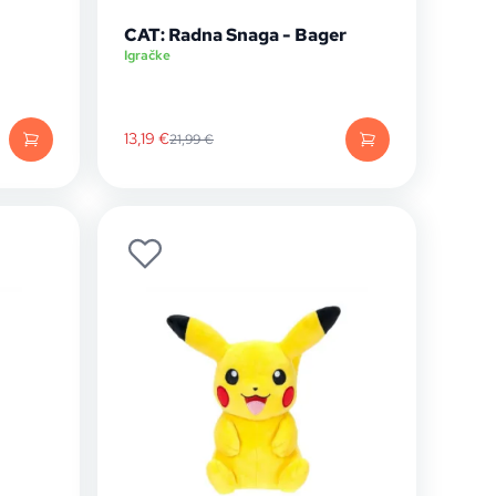
CAT: Radna Snaga - Bager
Igračke
13,19
€
21,99
€