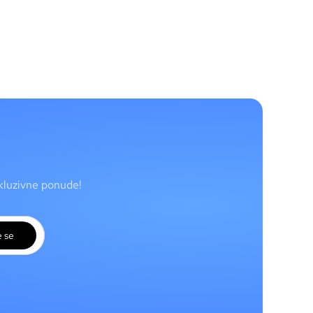
skluzivne ponude!
e se