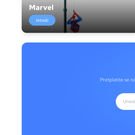
Marvel
Istraži
Pretplatite se n