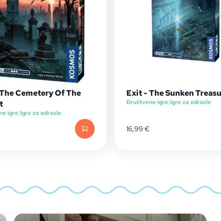
- The Cemetery Of The
Exit - The Sunken Treas
Društvene igre
|
Igre za odrasle
t
ne igre
|
Igre za odrasle
16,99
€