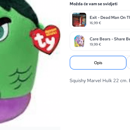
Možda će vam se svidjeti
Exit - Dead Man On T
16,99
€
Care Bears - Share B
19,99
€
Opis
Squishy Marvel Hulk 22 cm