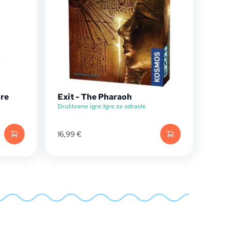
ure
Exit - The Pharaoh
Društvene igre
|
Igre za odrasle
16,99
€