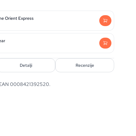
he Orient Express
ear
Detalji
Recenzije
. EAN 0008421392520.