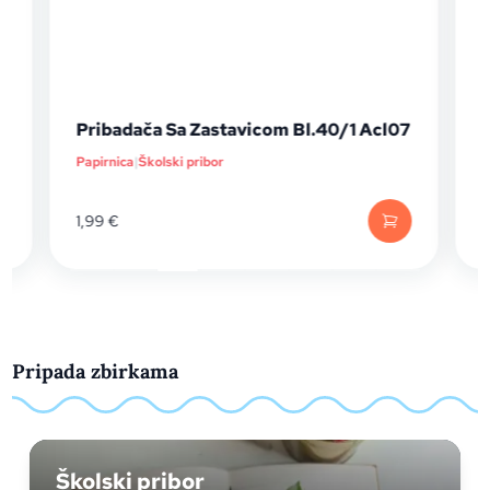
Pribadača Sa Zastavicom Bl.40/1 Acl07
Papirnica
|
Školski pribor
P
1,99
€
1
Pripada zbirkama
Školski pribor