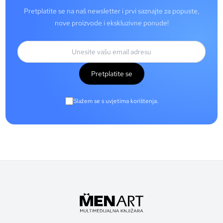
Pretplatite se na naš newsletter i prvi saznajte za popuste,
nove proizvode i ekskluzivne ponude!
Pretplatite se
Slažem se s uvjetima korištenja.