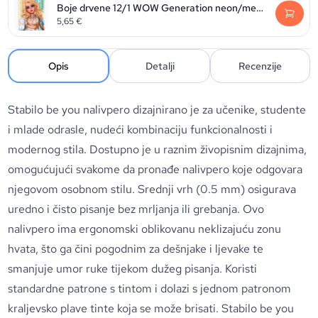
Boje drvene 12/1 WOW Generation neon/metalic/pastel/tonovi kože, sort P24/48
5,65
€
Opis
Detalji
Recenzije
Stabilo be you nalivpero dizajnirano je za učenike, studente
i mlade odrasle, nudeći kombinaciju funkcionalnosti i
modernog stila. Dostupno je u raznim živopisnim dizajnima,
omogućujući svakome da pronađe nalivpero koje odgovara
njegovom osobnom stilu. Srednji vrh (0.5 mm) osigurava
uredno i čisto pisanje bez mrljanja ili grebanja. Ovo
nalivpero ima ergonomski oblikovanu neklizajuću zonu
hvata, što ga čini pogodnim za dešnjake i ljevake te
smanjuje umor ruke tijekom dužeg pisanja. Koristi
standardne patrone s tintom i dolazi s jednom patronom
kraljevsko plave tinte koja se može brisati. Stabilo be you