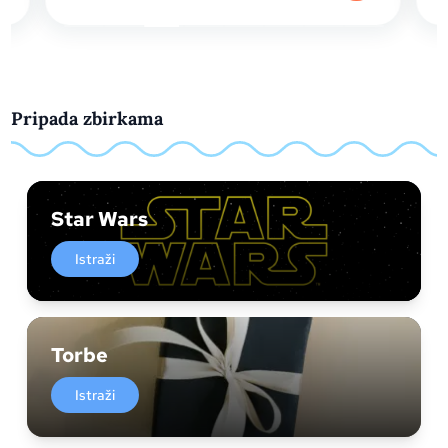
Pripada zbirkama
Star Wars
Istraži
Torbe
Istraži