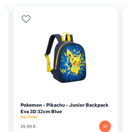
Pokemon - Pikachu - Junior Backpack
Eva 3D 32cm Blue
Dar
|
Torbe
D
29,99
€