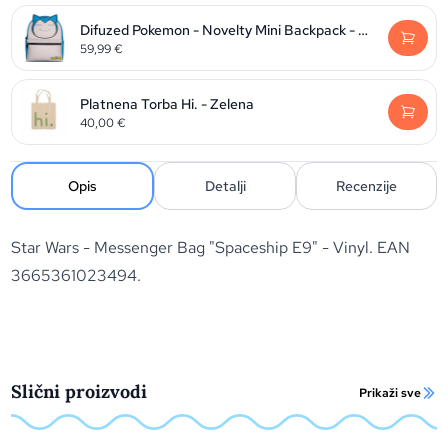
Difuzed Pokemon - Novelty Mini Backpack - Snorlax
59,99
€
Platnena Torba Hi. - Zelena
40,00
€
Opis
Detalji
Recenzije
Star Wars - Messenger Bag "Spaceship E9" - Vinyl. EAN
3665361023494.
Slični proizvodi
Prikaži sve