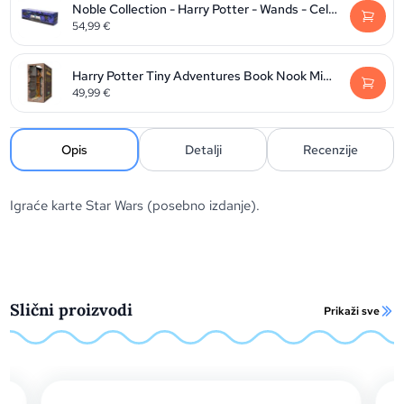
Noble Collection - Harry Potter - Wands - Celebration Wand
54,99
€
Harry Potter Tiny Adventures Book Nook Mini Diorama Diagon Alley 23 cm
49,99
€
Opis
Detalji
Recenzije
Igraće karte Star Wars (posebno izdanje).
Slični proizvodi
Prikaži sve