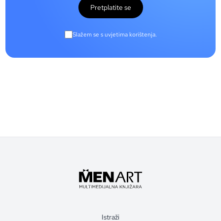
Pretplatite se
Slažem se s uvjetima korištenja.
Istraži