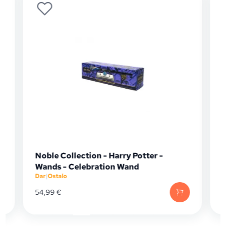
Noble Collection - Harry Potter -
m
Wands - Celebration Wand
Dar
|
Ostalo
D
54,99
€