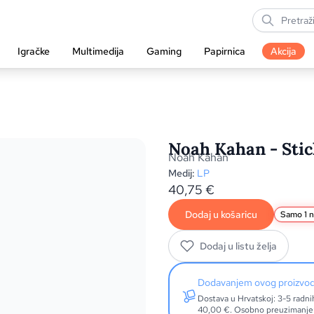
Igračke
Multimedija
Gaming
Papirnica
Akcija
Noah Kahan - Stick
Noah Kahan
Medij:
LP
40,75
€
Dodaj u košaricu
Samo 1 n
Dodaj u listu želja
Dodavanjem ovog proizv
Dostava u Hrvatskoj: 3-5 radn
40,00 €. Osobno preuzimanje: 