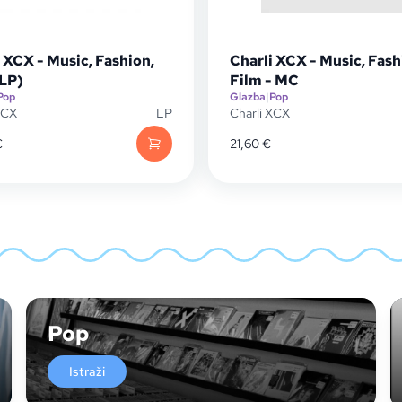
 XCX - Music, Fashion,
Charli XCX - Music, Fash
(LP)
Film - MC
Pop
Glazba
|
Pop
XCX
LP
Charli XCX
€
21,60
€
Pop
Istraži