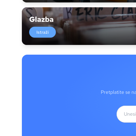
Glazba
Istraži
Pretplatite se n