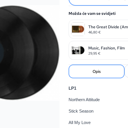
Možda će vam se svidjeti
The Great Divide (Ame
46,80
€
Music, Fashion, Film
29,95
€
Opis
LP1
Northern Attitude
Stick Season
All My Love