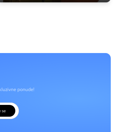
skluzivne ponude!
e se