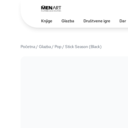
Knjige
Glazba
Društvene igre
Dar
Početna
/
Glazba
/
Pop
/ Stick Season (Black)