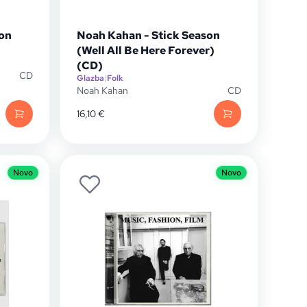
son
Noah Kahan - Stick Season
(Well All Be Here Forever)
(CD)
CD
Glazba
|
Folk
Noah Kahan
CD
16,10
€
Novo
Novo