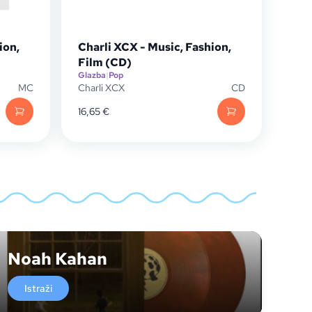
ion,
Charli XCX - Music, Fashion,
Film (CD)
Glazba
|
Pop
MC
Charli XCX
CD
16,65
€
Noah Kahan
Istraži