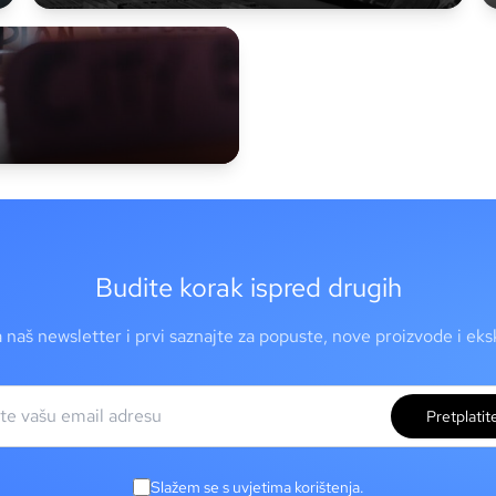
Budite korak ispred drugih
a naš newsletter i prvi saznajte za popuste, nove proizvode i ek
Pretplatit
Slažem se s uvjetima korištenja.