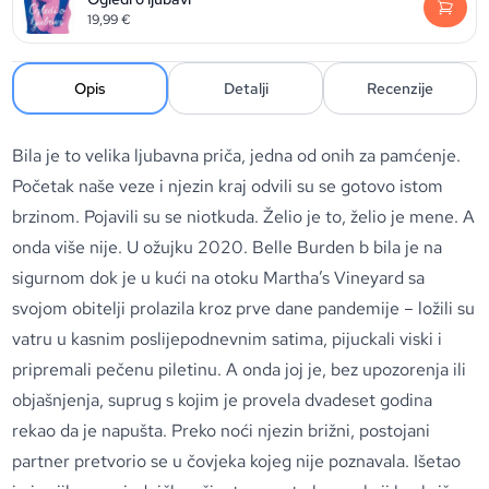
19,99
€
Opis
Detalji
Recenzije
Bila je to velika ljubavna priča, jedna od onih za pamćenje.
Početak naše veze i njezin kraj odvili su se gotovo istom
brzinom. Pojavili su se niotkuda. Želio je to, želio je mene. A
onda više nije. U ožujku 2020. Belle Burden b bila je na
sigurnom dok je u kući na otoku Martha’s Vineyard sa
svojom obitelji prolazila kroz prve dane pandemije – ložili su
vatru u kasnim poslijepodnevnim satima, pijuckali viski i
pripremali pečenu piletinu. A onda joj je, bez upozorenja ili
objašnjenja, suprug s kojim je provela dvadeset godina
rekao da je napušta. Preko noći njezin brižni, postojani
partner pretvorio se u čovjeka kojeg nije poznavala. Išetao