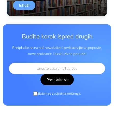
Istraži
Budite korak ispred drugih
Pretplatite se na naš newsletter i prvi saznajte za popuste,
nove proizvode i ekskluzivne ponude!
Pretplatite se
Slažem se s uvjetima korištenja.