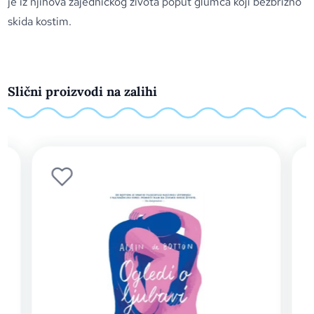
je iz njihova zajedničkog života poput glumca koji bezbrižno
skida kostim.
Slični proizvodi na zalihi