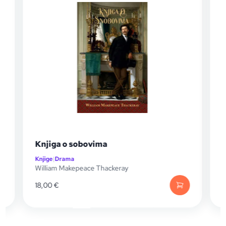
Knjiga o sobovima
Knjige
|
Drama
K
William Makepeace Thackeray
A
18,00
€