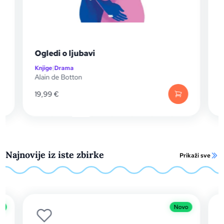
Ogledi o ljubavi
Knjige
|
Drama
K
Alain de Botton
R
19,99
€
1
Najnovije iz iste zbirke
Prikaži sve
o
Novo