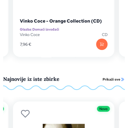
Vinko Coce - Orange Collection (CD)
S
Glazba
|
Domaći izvođači
Gl
Vinko Coce
CD
Si
7,96
€
8,
Najnovije iz iste zbirke
Prikaži sve
o
Novo