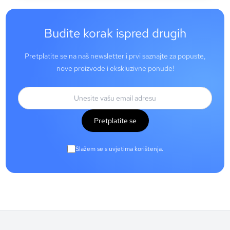
Budite korak ispred drugih
Pretplatite se na naš newsletter i prvi saznajte za popuste,
nove proizvode i ekskluzivne ponude!
Pretplatite se
Slažem se s uvjetima korištenja.