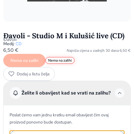
Đavoli - Studio M i Kulušić live (CD)
Đavoli
Medij:
CD
6,50
€
Najniža cijena u zadnjih 30 dana
6,50
€
Nema na zalihi
Nema na zalihi
Dodaj u listu želja
Želite li obavijest kad se vrati na zalihu?
Poslat ćemo vam jednu kratku email obavijest čim ovaj
proizvod ponovno bude dostupan.