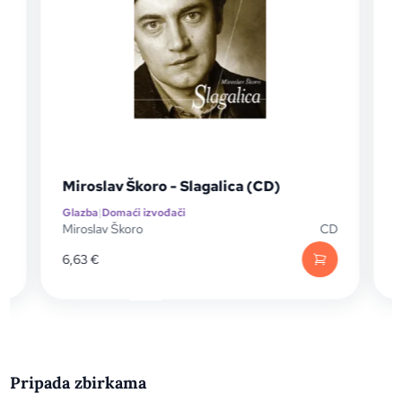
)
Miroslav Škoro - Slagalica (CD)
Glazba
|
Domaći izvođači
G
D
Miroslav Škoro
CD
M
6,63
€
Pripada zbirkama