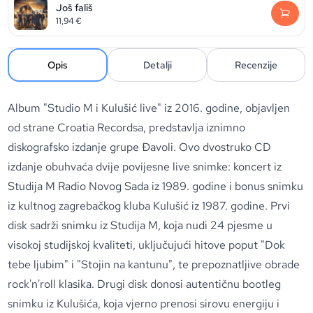
Još fališ
11,94
€
Opis
Detalji
Recenzije
Album "Studio M i Kulušić live" iz 2016. godine, objavljen
od strane Croatia Recordsa, predstavlja iznimno
diskografsko izdanje grupe Đavoli. Ovo dvostruko CD
izdanje obuhvaća dvije povijesne live snimke: koncert iz
Studija M Radio Novog Sada iz 1989. godine i bonus snimku
iz kultnog zagrebačkog kluba Kulušić iz 1987. godine. Prvi
disk sadrži snimku iz Studija M, koja nudi 24 pjesme u
visokoj studijskoj kvaliteti, uključujući hitove poput "Dok
tebe ljubim" i "Stojin na kantunu", te prepoznatljive obrade
rock'n'roll klasika. Drugi disk donosi autentičnu bootleg
snimku iz Kulušića, koja vjerno prenosi sirovu energiju i