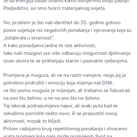
te da energija odlazi onamo kamo usmjerimo svoju pažnju.
Posljedično, svi smo tvorci materijalnog svijeta.
No, problem je što naš identitet do 35. godine gotovo
posve uvjetuje niz negativnih ponašanja i vjerovanja koja su
„kolabirala u stvarnost“.
A kako ponavljamo jedne te iste aktivnosti,
tako naši mozgovi sve više odbacuju mogućnost djelovanja
izvan okvira te se priklanjaju starim i poznatim rješenjima.
Promjena je moguća, ali ne na razini namjere, nego joj je
potrebno pridružiti i emociju koja mijenja naš DNK.
ve što jesmo moguće je mijenjati, ali trebamo se fokusirati
na ono što želimo, a ne na ono što ne želimo.
Taj iskorak podrazumijeva napor, ali svaki puta kad se
odvažimo pomisliti nešto novo, ili se prepustiti novoj
aktivnosti, mozak to bilježi.
Pritom razbijamo krug repetitivnog ponašanja i otvaramo
vrata promjeni koja nam može promijeniti život na