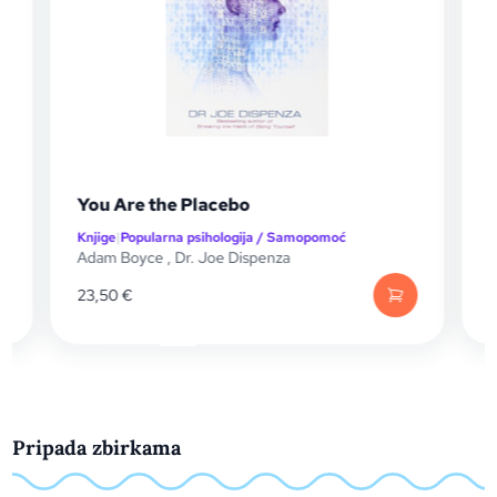
You Are the Placebo
Knjige
|
Popularna psihologija / Samopomoć
K
Adam Boyce
,
Dr. Joe Dispenza
A
23,50
€
1
Pripada zbirkama