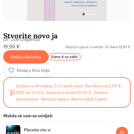
Stvorite novo ja
Dr. Joe Dispenza
19,90
€
Najniža cijena u zadnjih 30 dana
19,90
€
Dodaj u košaricu
Samo 4 na zalihi
Dodaj u listu želja
Dostava u Hrvatskoj: 3-5 radnih dana. Box Now od 0,99 €,
DPD od 3,00 €, besplatno iznad 40,00 €. Osobno
preuzimanje: Menart knjižara, Avenue Mall Zagreb.
Možda će vam se svidjeti
Placebo ste vi