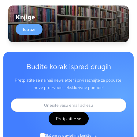
Knjige
Istraži
Budite korak ispred drugih
Pretplatite se na naš newsletter i prvi saznajte za popuste,
nove proizvode i ekskluzivne ponude!
Pretplatite se
Slažem se s uvjetima korištenja.