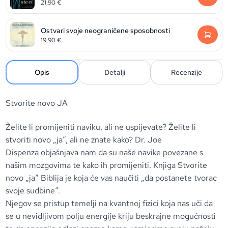
21,90
€
Ostvari svoje neograničene sposobnosti
19,90
€
Opis
Detalji
Recenzije
Stvorite novo JA
Želite li promijeniti naviku, ali ne uspijevate? Želite li
stvoriti novo „ja“, ali ne znate kako?
Dr. Joe
Dispenza
objašnjava nam da su naše navike povezane s
našim mozgovima te kako ih promijeniti. Knjiga
Stvorite
novo „ja“
Biblija je koja će vas naučiti „da postanete tvorac
svoje sudbine“.
Njegov se pristup temelji na kvantnoj fizici koja nas uči da
se u nevidljivom polju energije kriju beskrajne mogućnosti