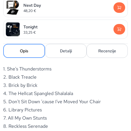
Next Day
48,20
€
Tonight
33,25
€
Opis
Detalji
Recenzije
1. She's Thunderstorms
2. Black Treacle
3. Brick by Brick
4. The Hellcat Spangled Shalalala
5. Don't Sit Down 'cause I've Moved Your Chair
6. Library Pictures
7. All My Own Stunts
8. Reckless Serenade