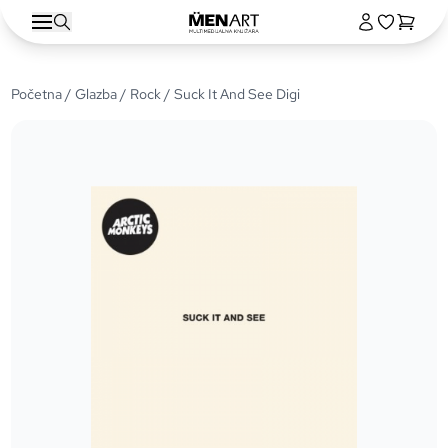
Početna
/
Glazba
/
Rock
/ Suck It And See Digi