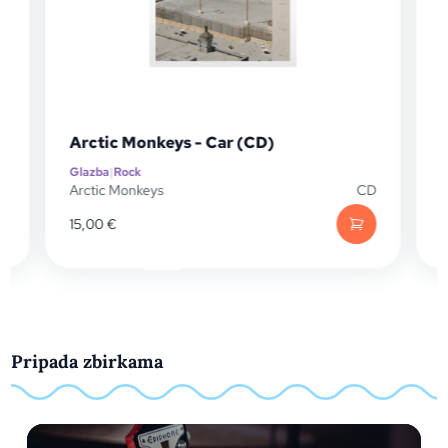
Arctic Monkeys - Car (CD)
Glazba
|
Rock
G
D
Arctic Monkeys
CD
A
15,00
€
Pripada zbirkama