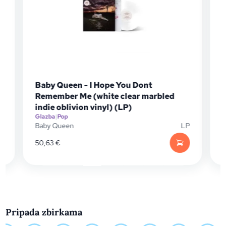
Baby Queen - I Hope You Dont
B
Remember Me (white clear marbled
R
Gl
indie oblivion vinyl) (LP)
Ba
Glazba
|
Pop
Baby Queen
LP
50,63
€
32
Pripada zbirkama