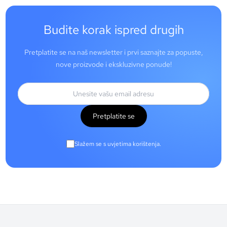
Budite korak ispred drugih
Pretplatite se na naš newsletter i prvi saznajte za popuste,
nove proizvode i ekskluzivne ponude!
Pretplatite se
Slažem se s uvjetima korištenja.