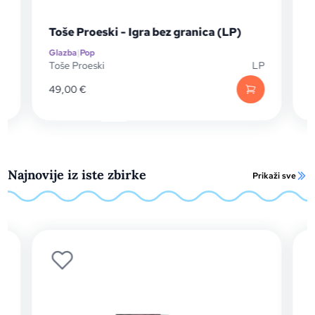
Toše Proeski - Igra bez granica (LP)
B
Glazba
|
Pop
Gl
Toše Proeski
LP
Be
49,00
€
14
Najnovije iz iste zbirke
Prikaži sve