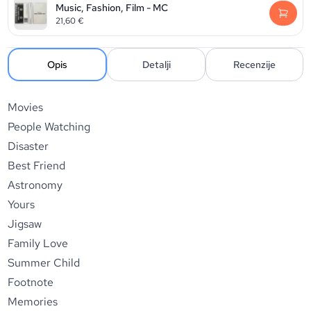
Music, Fashion, Film - MC
21,60
€
Opis
Detalji
Recenzije
Movies
People Watching
Disaster
Best Friend
Astronomy
Yours
Jigsaw
Family Love
Summer Child
Footnote
Memories