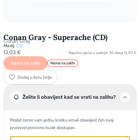
Conan Gray - Superache (CD)
Conan Gray
Medij:
CD
13,03
€
Najniža cijena u zadnjih 30 dana
13,03
€
Nema na zalihi
Nema na zalihi
Dodaj u listu želja
Želite li obavijest kad se vrati na zalihu?
Poslat ćemo vam jednu kratku email obavijest čim ovaj
proizvod ponovno bude dostupan.