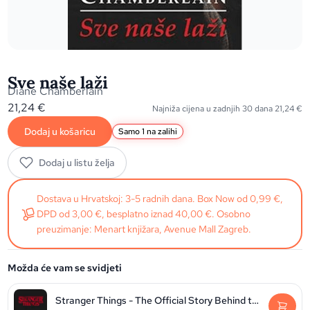
Sve naše laži
Diane Chamberlain
21,24
€
Najniža cijena u zadnjih 30 dana
21,24
€
Dodaj u košaricu
Samo 1 na zalihi
Dodaj u listu želja
Dostava u Hrvatskoj: 3-5 radnih dana. Box Now od 0,99 €,
DPD od 3,00 €, besplatno iznad 40,00 €. Osobno
preuzimanje: Menart knjižara, Avenue Mall Zagreb.
Možda će vam se svidjeti
Stranger Things - The Official Story Behind the Legendary Series