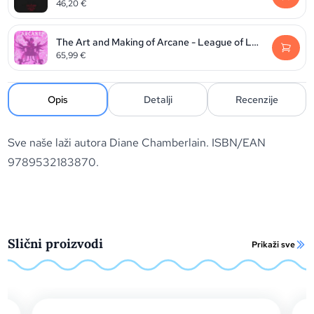
46,20
€
The Art and Making of Arcane - League of Legends
65,99
€
Opis
Detalji
Recenzije
Sve naše laži autora Diane Chamberlain. ISBN/EAN
9789532183870.
Slični proizvodi
Prikaži sve