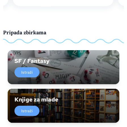
Pripada zbirkama
SF / Fantasy
Istraži
Knjige za mlade
Istraži