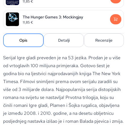
11,85
€
The Hunger Games 3: Mockingjay
11,85
€
Opis
Detalji
Recenzije
Serijal Igre gladi preveden je na 53 jezika. Prodan je u više
od vrtoglavih 100 milijuna primjeraka. Gotovo šest je
godina bio na ljestvici najprodavanijih knjiga The New York
Timesa. Filmovi snimljeni prema ovom serijalu zaradili su
više od 3 milijarde dolara. Najpopularnija serija distopijskih
romana na svijetu se nastavlja! Prvotna trilogija, koju su
činili romani Igre gladi, Plamen i Šojka rugalica, objavljena
je između 2008. i 2010. godine, a na desetu obljetnicu
posljednjeg nastavka izišao je i roman Balada pjevica i zmija.