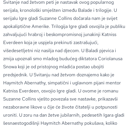
Svitanje nad žetvom peti je nastavak ovog popularnog
serijala, kronološki smješten između Balade i trilogije. U
serijalu Igre gladi Suzanne Collins dočarala nam je svijet
apokaliptične Amerike. Trilogija Igre gladi osvojila je publiku
zahvaljujući hrabroj i beskompromisnoj junakinji Katniss
Everdeen koja je uspjela prekinuti zastrašujući,
višedesetljetni niz nasilja nad djecom. U Baladi pjevica i
zmija upoznali smo mladog budućeg diktatora Coriolanusa
Snowa koji je od pristojnog mladića postao ubojiti
predsjednik. U Svitanju nad žetvom doznajemo kako je
Haymitch Abernathy, simpatični i uglavnom pijani mentor
Katniss Everdeen, osvojio Igre gladi. U ovome je romanu
Suzanne Collins vješto povezala sve nastavke, prikazavši
nezaboravne likove u čije će živote čitatelji u potpunosti
uroniti. U zoru na dan žetve jubilarnih, pedesetih Igara gladi
šesnaestogodišnji Haymitch Abernathy pokušava, koliko