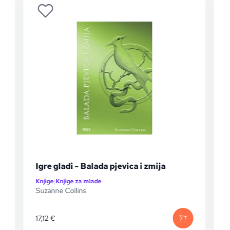
ladi - Balada pjevica i zmija
Catching Fire 
njige za mlade
Knjige
|
Knjige za mlad
 Collins
Suzanne Collins
11,85
€