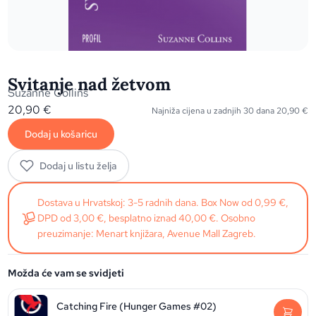
Svitanje nad žetvom
Suzanne Collins
20,90
€
Najniža cijena u zadnjih 30 dana
20,90
€
Dodaj u košaricu
Dodaj u listu želja
Dostava u Hrvatskoj: 3-5 radnih dana. Box Now od 0,99 €,
DPD od 3,00 €, besplatno iznad 40,00 €. Osobno
preuzimanje: Menart knjižara, Avenue Mall Zagreb.
Možda će vam se svidjeti
Catching Fire (Hunger Games #02)