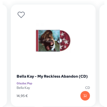
Bella Kay - My Reckless Abandon (CD)
Glazba
|
Pop
G
P
Bella Kay
CD
C
14,95
€
2