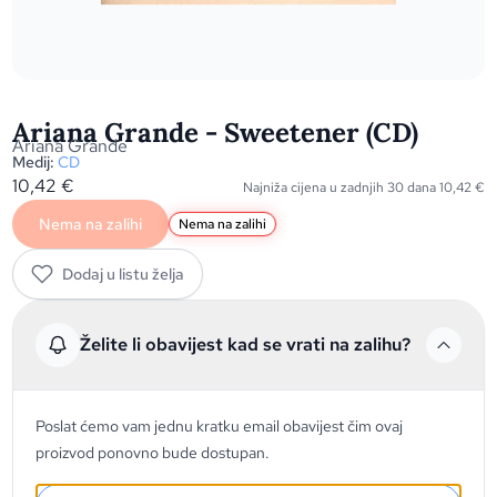
Ariana Grande - Sweetener (CD)
Ariana Grande
Medij:
CD
10,42
€
Najniža cijena u zadnjih 30 dana
10,42
€
Nema na zalihi
Nema na zalihi
Dodaj u listu želja
Želite li obavijest kad se vrati na zalihu?
Poslat ćemo vam jednu kratku email obavijest čim ovaj
proizvod ponovno bude dostupan.