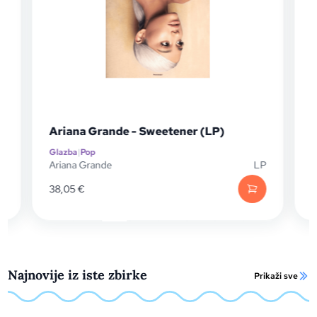
Ariana Grande - Sweetener (LP)
Glazba
|
Pop
G
D
Ariana Grande
LP
A
38,05
€
Najnovije iz iste zbirke
Prikaži sve