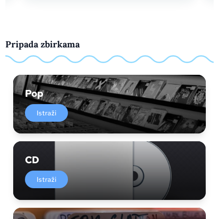
Pripada zbirkama
Pop
Istraži
CD
Istraži