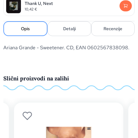
Thank U, Next
10,42
€
Opis
Detalji
Recenzije
Ariana Grande - Sweetener. CD, EAN 0602567838098.
Slični proizvodi na zalihi