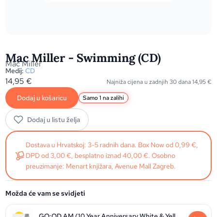
Mac Miller - Swimming (CD)
Mac Miller
Medij:
CD
14,95
€
Najniža cijena u zadnjih 30 dana
14,95
€
Dodaj u košaricu
Samo 1 na zalihi
Dodaj u listu želja
Dostava u Hrvatskoj: 3-5 radnih dana. Box Now od 0,99 €,
DPD od 3,00 €, besplatno iznad 40,00 €. Osobno
preuzimanje: Menart knjižara, Avenue Mall Zagreb.
Možda će vam se svidjeti
GO:OD AM (10 Year Anniversary White & Yellow Vinyl edition)