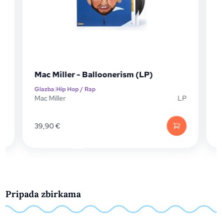
Mac Miller - Balloonerism (LP)
Glazba
|
Hip Hop / Rap
G
Mac Miller
LP
M
P
39,90
€
Pripada zbirkama