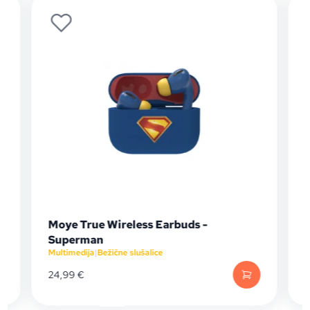
d
Moye True Wireless Earbuds -
Superman
Multimedija
|
Bežične slušalice
M
24,99
€