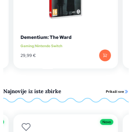
Dementium: The Ward
Gaming
|
Nintendo Switch
29,99
€
Najnovije iz iste zbirke
Prikaži sve
o
Novo