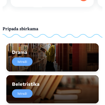
Pripada zbirkama
Drama
Istraži
Beletristika
Istraži