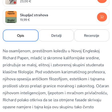
23,00
€
Skupljač strahova
19,99
€
Opis
Detalji
Recenzije
Na osamljenom, prestižnom koledžu u Novoj Engleskoj
Richard Papen, mladić iz skromne kalifornijske sredine,
pridružuje se maloj, elitnoj i zatvorenoj skupini studenata
klasične filologije. Pod vodstvom karizmatičnog profesora,
njihova opsesija antičkom filozofijom, estetikom i tajnama
prošlosti ubrzo prelazi granice moralnog i zakonitog. Očaran
njihovom inteligencijom, ljepotom i mračnom privlačnošću,
Richard polako otkriva da se iza otmjene fasade skrivaju
opasne namjere i tajna koja ovu skupinu tako čvrsto