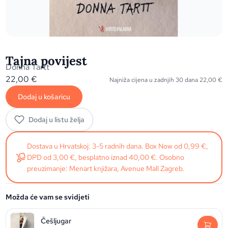
Tajna povijest
Donna Tartt
22,00
€
Najniža cijena u zadnjih 30 dana
22,00
€
Dodaj u košaricu
Dodaj u listu želja
Dostava u Hrvatskoj: 3-5 radnih dana. Box Now od 0,99 €,
DPD od 3,00 €, besplatno iznad 40,00 €. Osobno
preuzimanje: Menart knjižara, Avenue Mall Zagreb.
Možda će vam se svidjeti
Češljugar