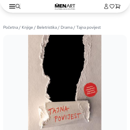
Početna
/
Knjige
/
Beletristika
/
Drama
/ Tajna povijest