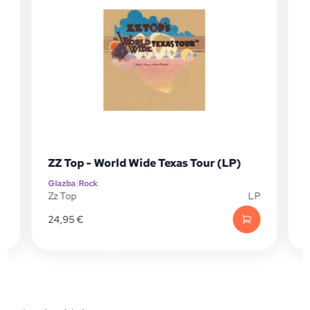
Wide Texas Tour (LP)
Grateful Dead (LP)
Glazba
|
Rock
LP
Grateful Dead
24,10
€