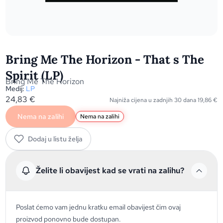
Bring Me The Horizon - That s The
Spirit (LP)
Bring Me The Horizon
Medij:
LP
24,83
€
Najniža cijena u zadnjih 30 dana
19,86
€
Nema na zalihi
Nema na zalihi
Dodaj u listu želja
Želite li obavijest kad se vrati na zalihu?
Poslat ćemo vam jednu kratku email obavijest čim ovaj
proizvod ponovno bude dostupan.