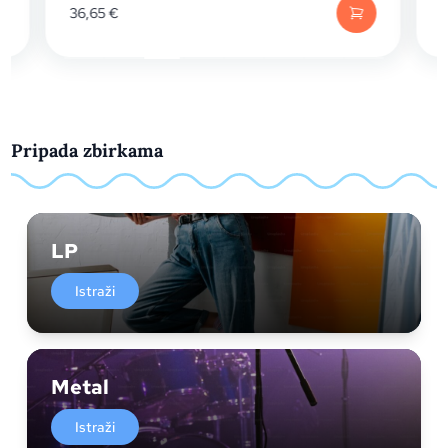
36,65
€
2
Pripada zbirkama
LP
Istraži
Metal
Istraži