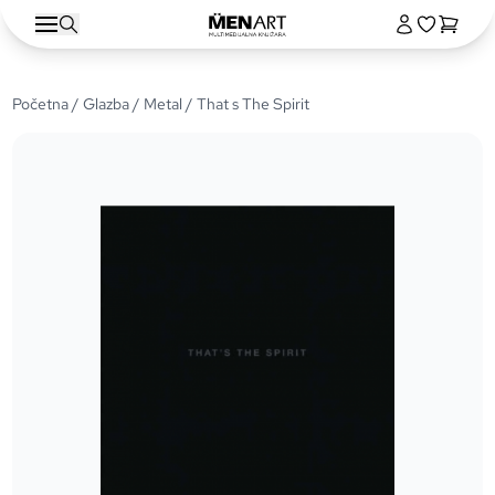
Početna
/
Glazba
/
Metal
/ That s The Spirit