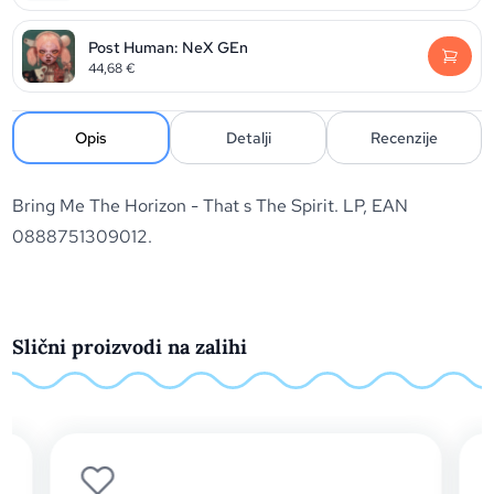
Post Human: NeX GEn
44,68
€
Opis
Detalji
Recenzije
Bring Me The Horizon - That s The Spirit. LP, EAN
0888751309012.
Slični proizvodi na zalihi