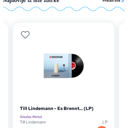
Najnovije iz iste zbirke
Prikaži sve
Till Lindemann - Es Brennt... (LP)
S
Glazba
|
Metal
Gl
Till Lindemann
LP
Se