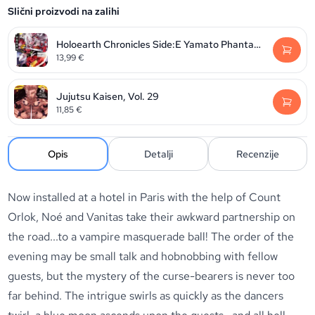
Slični proizvodi na zalihi
Holoearth Chronicles Side:E Yamato Phantasia, Volume 2
13,99
€
Jujutsu Kaisen, Vol. 29
11,85
€
Opis
Detalji
Recenzije
Now installed at a hotel in Paris with the help of Count
Orlok, Noé and Vanitas take their awkward partnership on
the road...to a vampire masquerade ball! The order of the
evening may be small talk and hobnobbing with fellow
guests, but the mystery of the curse-bearers is never too
far behind. The intrigue swirls as quickly as the dancers