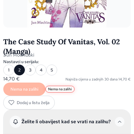
The Case Study Of Vanitas, Vol. 02
(Manga)
Jun Mochizuki
Nastavci u serijalu:
1
2
3
4
5
14,70
€
Najniža cijena u zadnjih 30 dana
14,70
€
Nema na zalihi
Nema na zalihi
Dodaj u listu želja
Želite li obavijest kad se vrati na zalihu?