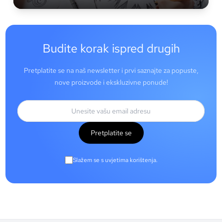
Budite korak ispred drugih
Pretplatite se na naš newsletter i prvi saznajte za popuste,
nove proizvode i ekskluzivne ponude!
Pretplatite se
Slažem se s uvjetima korištenja.