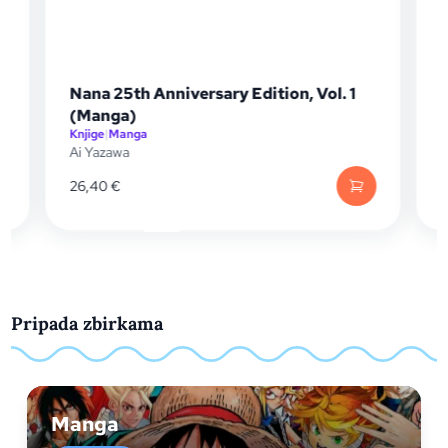
Nana 25th Anniversary Edition, Vol. 1
(Manga)
Knjige
|
Manga
K
Ai Yazawa
L
26,40
€
2
Pripada zbirkama
Manga