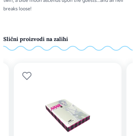
twirl, a blue moon ascends upon the guests...and all hell
breaks loose!
Slični proizvodi na zalihi