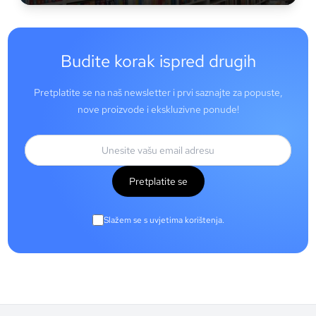
Budite korak ispred drugih
Pretplatite se na naš newsletter i prvi saznajte za popuste,
nove proizvode i ekskluzivne ponude!
Pretplatite se
Slažem se s uvjetima korištenja.