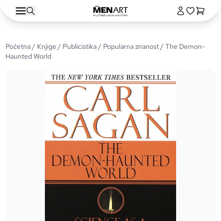
Početna
/
Knjige
/
Publicistika
/
Popularna znanost
/ The Demon-
Haunted World