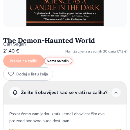
The Demon-Haunted World
Carl Sagan
21,40
€
Najniža cijena u zadnjih 30 dana
17,12
€
Nema na zalihi
Nema na zalihi
Dodaj u listu želja
Želite li obavijest kad se vrati na zalihu?
Poslat ćemo vam jednu kratku email obavijest čim ovaj
proizvod ponovno bude dostupan.