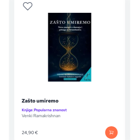
Stakleni kavez
Knjige
|
Popularna znanost
Nicholas Carr
15,93
€