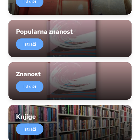
Istraži
Popularna znanost
Istraži
Znanost
Istraži
Knjige
Istraži