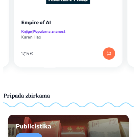
The Decline and Fall of the Human
Empire
Knjige
|
Popularna znanost
Henry Gee
14,49
€
Pripada zbirkama
Publicistika