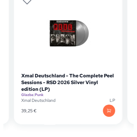
tschland - The Complete Peel
She Past Away - M
 - RSD 2026 Silver Vinyl
Glazba
|
Punk
(LP)
She Past Away
k
schland
LP
20,30
€