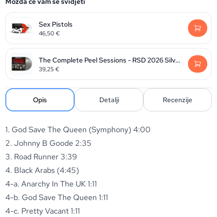
Možda će vam se svidjeti
Sex Pistols
46,50
€
The Complete Peel Sessions - RSD 2026 Silver Vinyl edition
39,25
€
Opis
Detalji
Recenzije
1. God Save The Queen (Symphony) 4:00
2. Johnny B Goode 2:35
3. Road Runner 3:39
4. Black Arabs (4:45)
4-a. Anarchy In The UK 1:11
4-b. God Save The Queen 1:11
4-c. Pretty Vacant 1:11