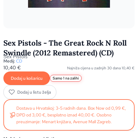
Sex Pistols - The Great Rock N Roll
Swindle (2012 Remastered) (CD)
Sex Pistols
Medij:
CD
10,40
€
Najniža cijena u zadnjih 30 dana
10,40
€
Dodaj u košaricu
Samo 1 na zalihi
Dodaj u listu želja
Dostava u Hrvatskoj: 3-5 radnih dana. Box Now od 0,99 €,
DPD od 3,00 €, besplatno iznad 40,00 €. Osobno
preuzimanje: Menart knjižara, Avenue Mall Zagreb.