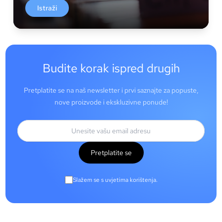
Istraži
Budite korak ispred drugih
Pretplatite se na naš newsletter i prvi saznajte za popuste,
nove proizvode i ekskluzivne ponude!
Pretplatite se
Slažem se s uvjetima korištenja.