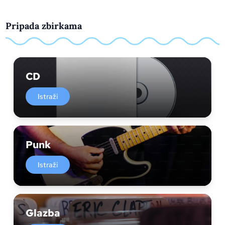
Pripada zbirkama
CD
Istraži
Punk
Istraži
Glazba