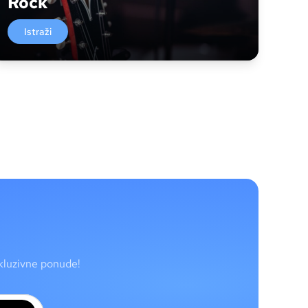
Rock
Istraži
skluzivne ponude!