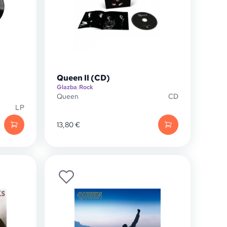
Queen II (CD)
Glazba
|
Rock
Queen
CD
LP
13,80
€