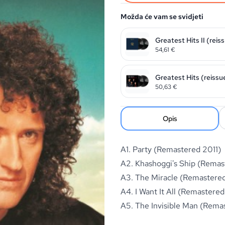
Možda će vam se svidjeti
Greatest Hits II (rei
54,61
€
Greatest Hits (reissu
50,63
€
Opis
A1. Party (Remastered 2011)
A2. Khashoggi's Ship (Remas
A3. The Miracle (Remastered
A4. I Want It All (Remastered
A5. The Invisible Man (Rema