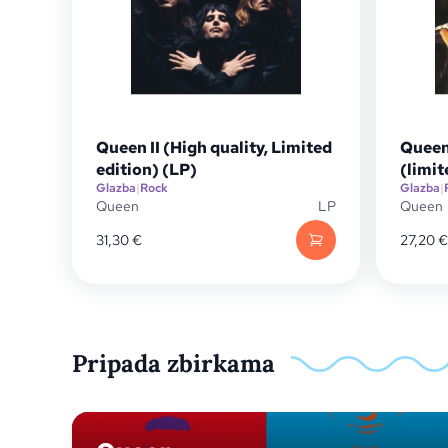
Queen II (High quality, Limited
Queen
edition) (LP)
(limit
Glazba
|
Rock
Glazba
|
Queen
LP
Queen
31,30
€
27,20
€
Pripada zbirkama