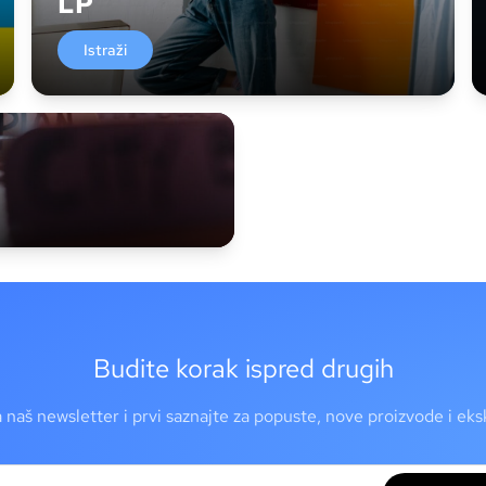
LP
Istraži
Budite korak ispred drugih
a naš newsletter i prvi saznajte za popuste, nove proizvode i ek