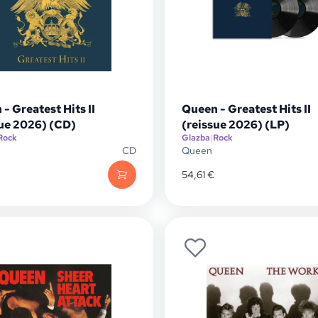
- Greatest Hits II
Queen - Greatest Hits II
sue 2026) (CD)
(reissue 2026) (LP)
Rock
Glazba
|
Rock
CD
Queen
54,61
€