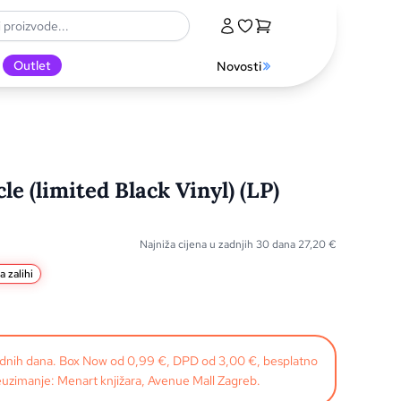
Outlet
Novosti
e (limited Black Vinyl) (LP)
Najniža cijena u zadnjih 30 dana
27,20
€
a zalihi
radnih dana. Box Now od 0,99 €, DPD od 3,00 €, besplatno
uzimanje: Menart knjižara, Avenue Mall Zagreb.