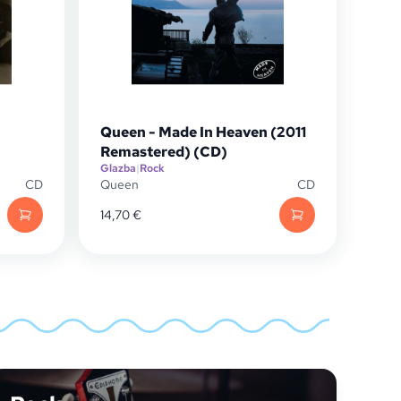
Queen - Made In Heaven (2011
Remastered) (CD)
Glazba
|
Rock
CD
Queen
CD
14,70
€