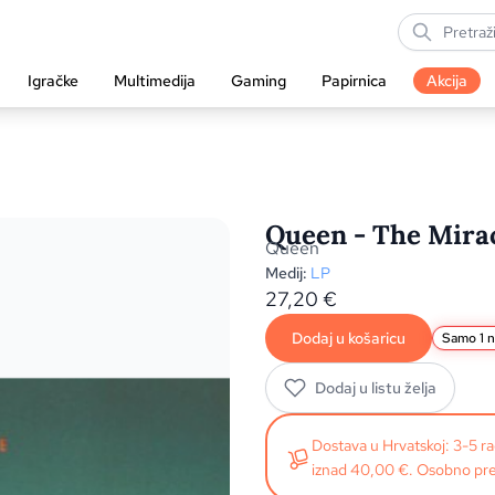
Igračke
Multimedija
Gaming
Papirnica
Akcija
Queen - The Miracl
Queen
Medij:
LP
27,20
€
Dodaj u košaricu
Samo 1 n
Dodaj u listu želja
Dostava u Hrvatskoj: 3-5 
iznad 40,00 €. Osobno pre