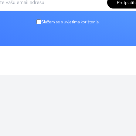
Pretplatit
Slažem se s uvjetima korištenja.