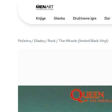
Knjige
Glazba
Društvene igre
Dar
Početna
/
Glazba
/
Rock
/ The Miracle (limited Black Vinyl)