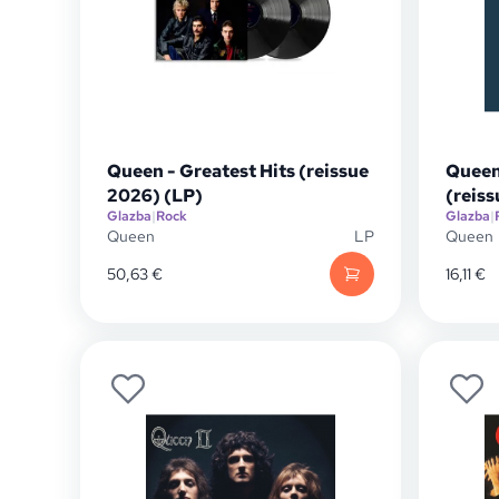
Queen - Greatest Hits (reissue
Queen 
2026) (LP)
(reis
Glazba
|
Rock
Glazba
|
Queen
LP
Queen
50,63
€
16,11
€