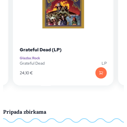
Grateful Dead (LP)
Glazba
|
Rock
G
P
Grateful Dead
LP
Y
24,10
€
Pripada zbirkama