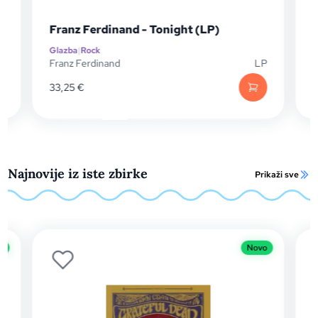
)
Franz Ferdinand - Tonight (LP)
Glazba
|
Rock
G
P
Franz Ferdinand
LP
T
33,25
€
Najnovije iz iste zbirke
Prikaži sve
o
Novo