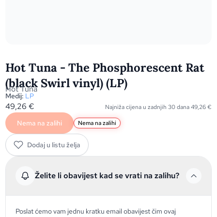
Hot Tuna - The Phosphorescent Rat
(black Swirl vinyl) (LP)
Hot Tuna
Medij:
LP
49,26
€
Najniža cijena u zadnjih 30 dana
49,26
€
Nema na zalihi
Nema na zalihi
Dodaj u listu želja
Želite li obavijest kad se vrati na zalihu?
Poslat ćemo vam jednu kratku email obavijest čim ovaj