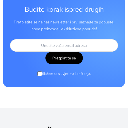
Budite korak ispred drugih
Pretplatite se na naš newsletter i prvi saznajte za popuste,
nove proizvode i ekskluzivne ponude!
Pretplatite se
Slažem se s uvjetima korištenja.