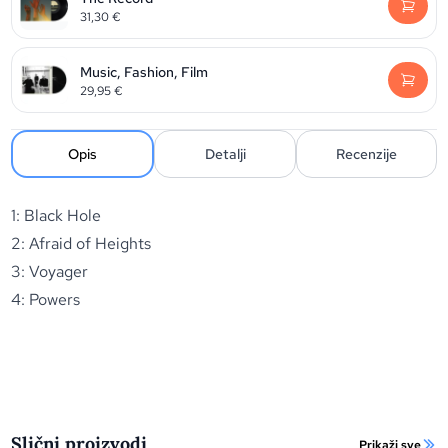
31,30
€
Music, Fashion, Film
29,95
€
Opis
Detalji
Recenzije
1: Black Hole
2: Afraid of Heights
3: Voyager
4: Powers
Slični proizvodi
Prikaži sve