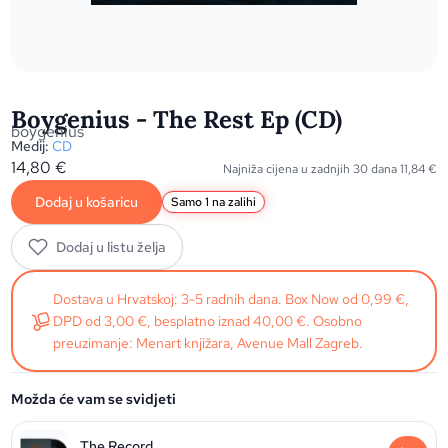
Boygenius - The Rest Ep (CD)
boygenius
Medij:
CD
14,80
€
Najniža cijena u zadnjih 30 dana
11,84
€
Dodaj u košaricu
Samo 1 na zalihi
Dodaj u listu želja
Dostava u Hrvatskoj: 3-5 radnih dana. Box Now od 0,99 €,
DPD od 3,00 €, besplatno iznad 40,00 €. Osobno
preuzimanje: Menart knjižara, Avenue Mall Zagreb.
Možda će vam se svidjeti
The Record