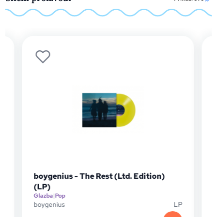
boygenius - The Rest (Ltd. Edition)
(LP)
Glazba
|
Pop
G
D
boygenius
LP
B