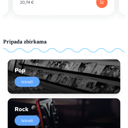
20,74
€
Pripada zbirkama
Pop
Istraži
Rock
Istraži