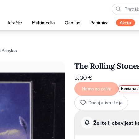
Igračke
Multimedija
Gaming
Papirnica
Akcija
o Babylon
The Rolling Stone
3,00
€
Nema na zalihi
Nema na za
Dodaj u listu želja
Želite li obavijest k