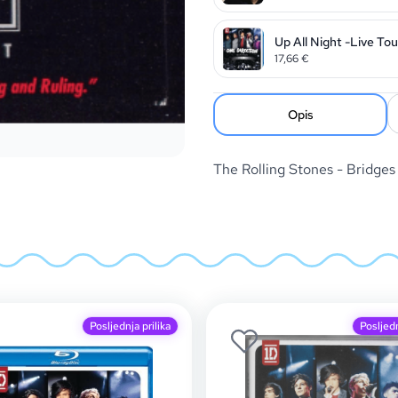
Up All Night -Live To
17,66
€
Opis
The Rolling Stones - Bridg
Posljednja prilika
Posljedn