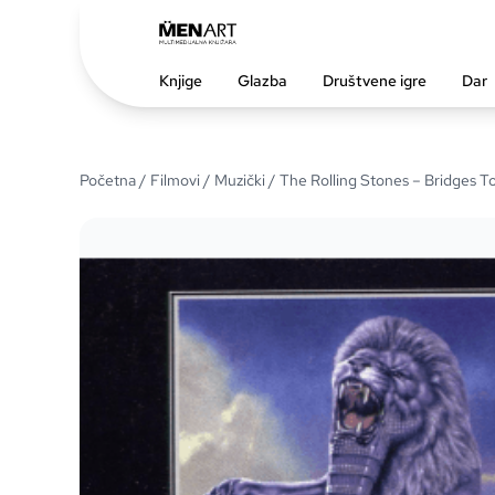
Knjige
Glazba
Društvene igre
Dar
Početna
/
Filmovi
/
Muzički
/ The Rolling Stones – Bridges T