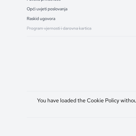
Opći uvjeti poslovanja
Raskid ugovora
Program vjernosti i darovna kartica
You have loaded the Cookie Policy witho