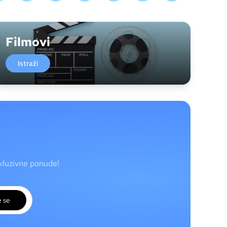
Filmovi
Istraži
skluzivne ponude!
e se