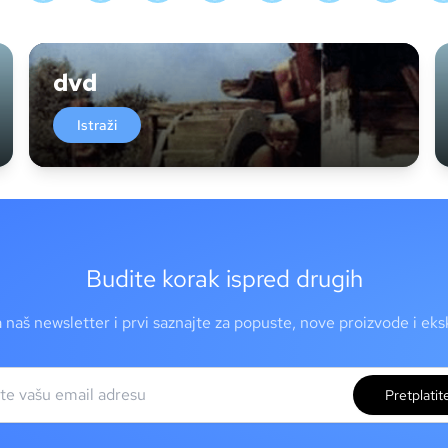
dvd
Istraži
Budite korak ispred drugih
a naš newsletter i prvi saznajte za popuste, nove proizvode i ek
Pretplatit