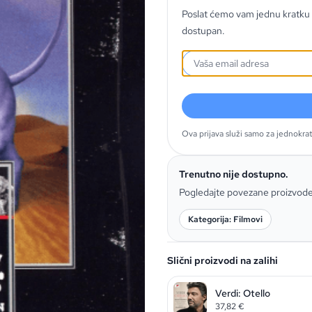
Poslat ćemo vam jednu kratku 
dostupan.
Ova prijava služi samo za jednokra
Trenutno nije dostupno.
Pogledajte povezane proizvod
Kategorija: Filmovi
Slični proizvodi na zalihi
Verdi: Otello
37,82
€