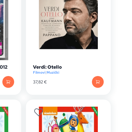
2012
Verdi: Otello
Filmovi
|
Muzički
37,82
€