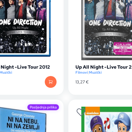
 Night -Live Tour 2012
Up All Night -Live Tour 
Muzički
Filmovi
|
Muzički
13,27
€
Posljednja prilika