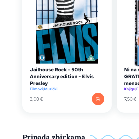
Jailhouse Rock - 50th
Ni na 
Anniversary edition - Elvis
GRATIS
Presley
menad
Filmovi
|
Muzički
Knjige
|
E
3,00
€
7,50
€
Pripada zbirkama