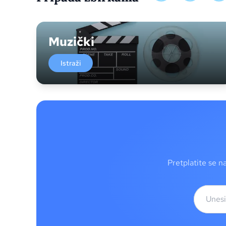
Muzički
Istraži
Pretplatite se n