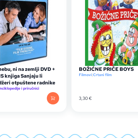
nebu, ni na zemlji DVD +
BOŽIĆNE PRIČE BOYS
Filmovi
|
Crtani film
 knjiga Sanjaju li
žeri otpuštene radnike
nciklopedije i priručnici
3,30
€