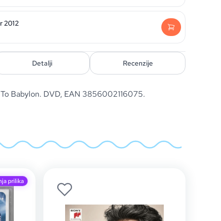
ur 2012
Detalji
Recenzije
es To Babylon. DVD, EAN 3856002116075.
ja prilika