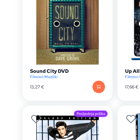
Sound City DVD
Up All
Filmovi
|
Muzički
Filmovi
|
13,27
€
17,66
€
Posljednja prilika