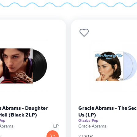
e Abrams - Daughter
Gracie Abrams - The Sec
Hell (Black 2LP)
Us (LP)
Pop
Glazba
|
Pop
 Abrams
LP
Gracie Abrams
€
27,20
€