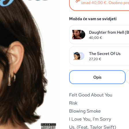
iznad 40,00 €. Osobno pre
Možda će vam se svidjeti
Daughter from Hell (
40,00
€
The Secret Of Us
27,20
€
Opis
Felt Good About You
Risk
Blowing Smoke
I Love You, I'm Sorry
Us. (Feat. Taylor Swift)