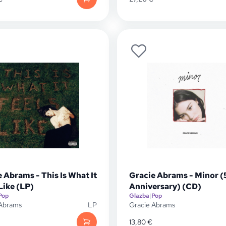
 Abrams - This Is What It
Gracie Abrams - Minor (
Like (LP)
Anniversary) (CD)
Pop
Glazba
|
Pop
 Abrams
LP
Gracie Abrams
13,80
€