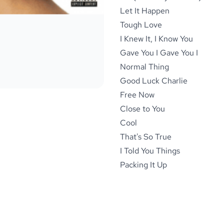
Let It Happen
Tough Love
I Knew It, I Know You
Gave You I Gave You I
Normal Thing
Good Luck Charlie
Free Now
Close to You
Cool
That's So True
I Told You Things
Packing It Up