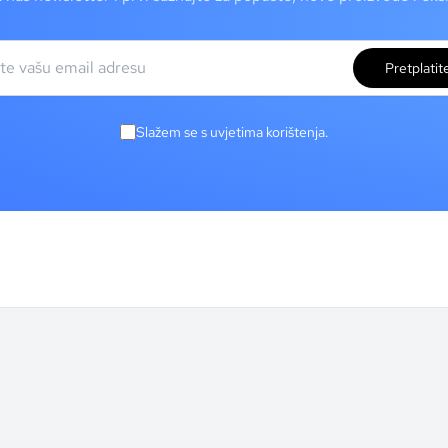
Pretplatit
Slažem se s uvjetima korištenja.