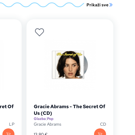
Prikaži sve
ret Of
Gracie Abrams - The Secret Of
Us (CD)
Glazba
|
Pop
LP
Gracie Abrams
CD
13,80
€