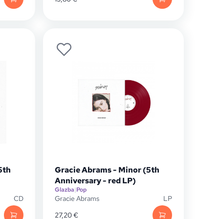
5th
Gracie Abrams - Minor (5th
Anniversary - red LP)
Glazba
|
Pop
CD
Gracie Abrams
LP
27,20
€