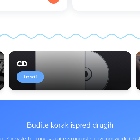
CD
Istraži
Budite korak ispred drugih
a naš newsletter i prvi saznajte za popuste, nove proizvode i ek