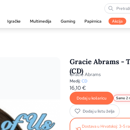
Igračke
Multimedija
Gaming
Papirnica
Akcija
Gracie Abrams - T
(CD)
Gracie Abrams
Medij:
CD
16,10
€
Dodaj u košaricu
Samo 2 n
Dodaj u listu želja
Dostava u Hrvatskoj: 3-5 