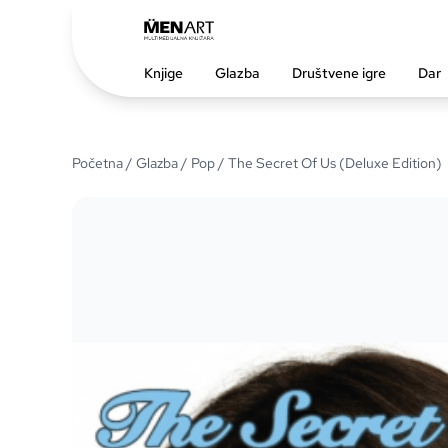
Knjige
Glazba
Društvene igre
Dar
Početna
/
Glazba
/
Pop
/ The Secret Of Us (Deluxe Edition)