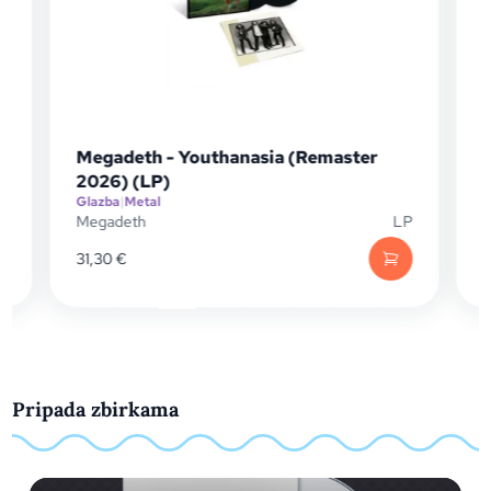
Megadeth - Youthanasia (Remaster
2026) (LP)
Glazba
|
Metal
G
P
Megadeth
LP
31,30
€
Pripada zbirkama