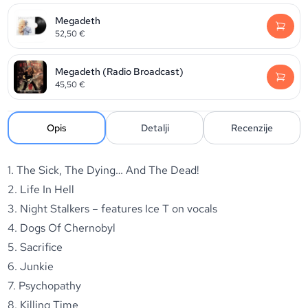
Megadeth
52,50
€
Megadeth (Radio Broadcast)
45,50
€
Opis
Detalji
Recenzije
1. The Sick, The Dying… And The Dead!
2. Life In Hell
3. Night Stalkers – features Ice T on vocals
4. Dogs Of Chernobyl
5. Sacrifice
6. Junkie
7. Psychopathy
8. Killing Time