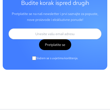
Budite korak ispred drugih
Pretplatite se na naš newsletter i prvi saznajte za popuste,
nove proizvode i ekskluzivne ponude!
Pretplatite se
Slažem se s uvjetima korištenja.