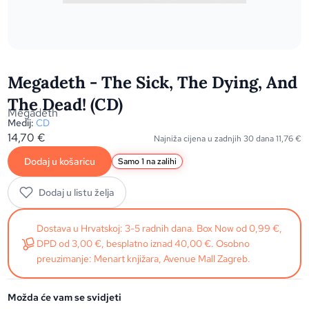
Megadeth - The Sick, The Dying, And
The Dead! (CD)
Megadeth
Medij:
CD
14,70
€
Najniža cijena u zadnjih 30 dana
11,76
€
Dodaj u košaricu
Samo 1 na zalihi
Dodaj u listu želja
Dostava u Hrvatskoj: 3-5 radnih dana. Box Now od 0,99 €,
DPD od 3,00 €, besplatno iznad 40,00 €. Osobno
preuzimanje: Menart knjižara, Avenue Mall Zagreb.
Možda će vam se svidjeti