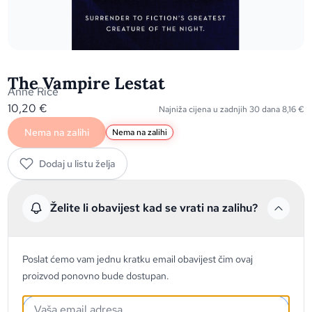
The Vampire Lestat
Anne Rice
10,20
€
Najniža cijena u zadnjih 30 dana
8,16
€
Nema na zalihi
Nema na zalihi
Dodaj u listu želja
Želite li obavijest kad se vrati na zalihu?
Poslat ćemo vam jednu kratku email obavijest čim ovaj
proizvod ponovno bude dostupan.