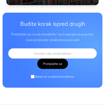
Budite korak ispred drugih
Pretplatite se na naš newsletter i prvi saznajte za popuste,
nove proizvode i ekskluzivne ponude!
Pretplatite se
Slažem se s uvjetima korištenja.