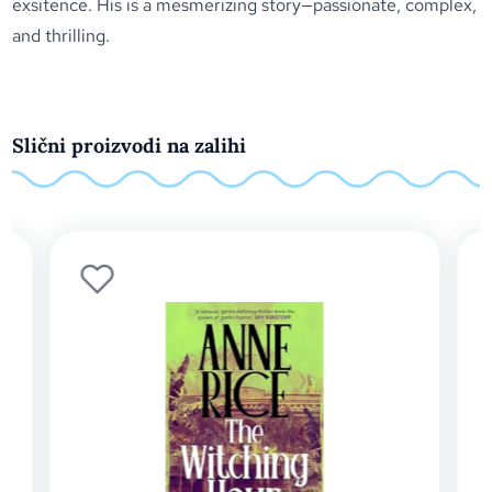
exsitence. His is a mesmerizing story—passionate, complex,
and thrilling.
Slični proizvodi na zalihi