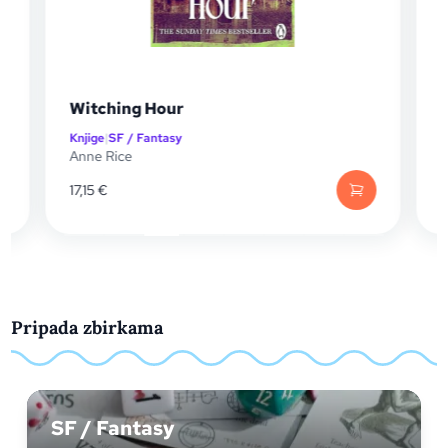
Witching Hour
Knjige
|
SF / Fantasy
K
Anne Rice
C
17,15
€
1
Pripada zbirkama
SF / Fantasy