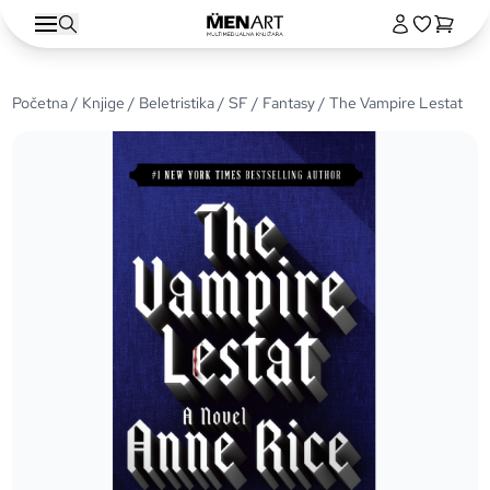
Početna
/
Knjige
/
Beletristika
/
SF / Fantasy
/ The Vampire Lestat