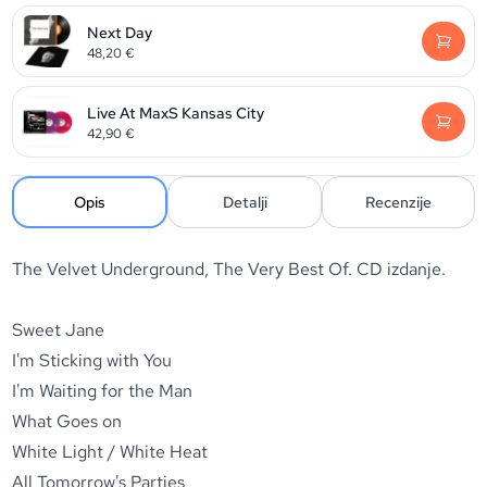
Next Day
48,20
€
Live At MaxS Kansas City
42,90
€
Opis
Detalji
Recenzije
The Velvet Underground, The Very Best Of. CD izdanje.
Sweet Jane
I'm Sticking with You
I'm Waiting for the Man
What Goes on
White Light / White Heat
All Tomorrow's Parties