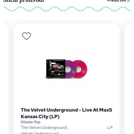
Prikaži sve
The Velvet Underground - Live At MaxS
Kansas City (LP)
Glazba
|
Pop
G
P
The Velvet Underground
,
LP
N
Velvet Underground