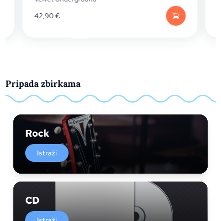
42,90
€
Pripada zbirkama
Rock
Istraži
CD
Istraži