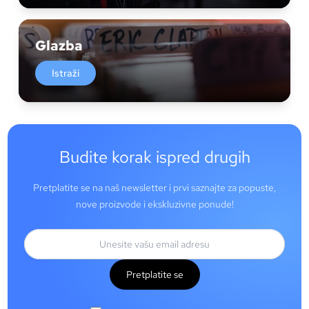
Glazba
Istraži
Budite korak ispred drugih
Pretplatite se na naš newsletter i prvi saznajte za popuste,
nove proizvode i ekskluzivne ponude!
Pretplatite se