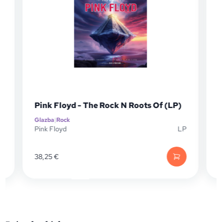
P
Pink Floyd - The Rock N Roots Of (LP)
(
Glazba
|
Rock
Gl
Pink Floyd
LP
Pi
38,25
€
2