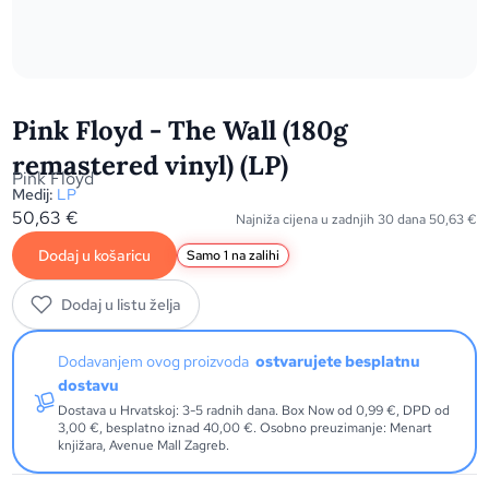
Pink Floyd - The Wall (180g
remastered vinyl) (LP)
Pink Floyd
Medij:
LP
50,63
€
Najniža cijena u zadnjih 30 dana
50,63
€
Dodaj u košaricu
Samo 1 na zalihi
Dodaj u listu želja
Dodavanjem ovog proizvoda
ostvarujete besplatnu
dostavu
Dostava u Hrvatskoj: 3-5 radnih dana. Box Now od 0,99 €, DPD od
3,00 €, besplatno iznad 40,00 €. Osobno preuzimanje: Menart
knjižara, Avenue Mall Zagreb.