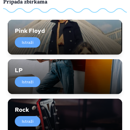
Pripada zbirkama
Pink Floyd
Istraži
LP
Istraži
Rock
Istraži