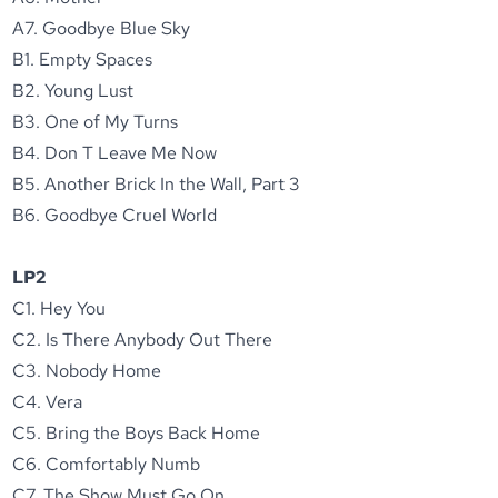
A7. Goodbye Blue Sky
B1. Empty Spaces
B2. Young Lust
B3. One of My Turns
B4. Don T Leave Me Now
B5. Another Brick In the Wall, Part 3
B6. Goodbye Cruel World
LP2
C1. Hey You
C2. Is There Anybody Out There
C3. Nobody Home
C4. Vera
C5. Bring the Boys Back Home
C6. Comfortably Numb
C7. The Show Must Go On