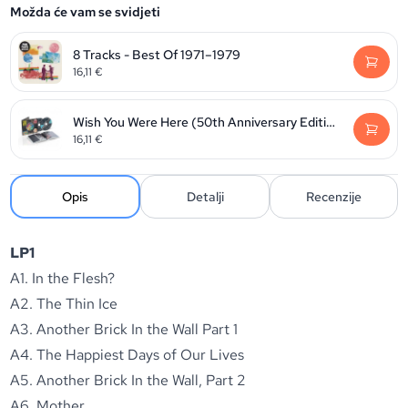
Možda će vam se svidjeti
8 Tracks - Best Of 1971–1979
16,11
€
Wish You Were Here (50th Anniversary Edition 2025)
16,11
€
Opis
Detalji
Recenzije
LP1
A1. In the Flesh?
A2. The Thin Ice
A3. Another Brick In the Wall Part 1
A4. The Happiest Days of Our Lives
A5. Another Brick In the Wall, Part 2
A6. Mother