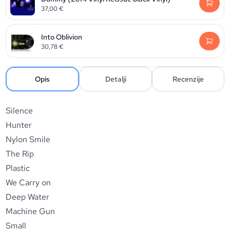
37,00
€
Into Oblivion
30,78
€
Opis
Detalji
Recenzije
Silence
Hunter
Nylon Smile
The Rip
Plastic
We Carry on
Deep Water
Machine Gun
Small