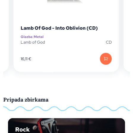
Lamb Of God - Into Oblivion (CD)
Glazba
|
Metal
G
P
Lamb of God
CD
W
16,11
€
1
Pripada zbirkama
Rock