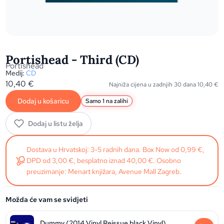
Portishead - Third (CD)
Portishead
Medij:
CD
10,40
€
Najniža cijena u zadnjih 30 dana
10,40
€
Dodaj u košaricu
Samo 1 na zalihi
Dodaj u listu želja
Dostava u Hrvatskoj: 3-5 radnih dana. Box Now od 0,99 €,
DPD od 3,00 €, besplatno iznad 40,00 €. Osobno
preuzimanje: Menart knjižara, Avenue Mall Zagreb.
Možda će vam se svidjeti
Dummy (2014 Vinyl Reissue black Vinyl)