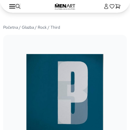
Početna
/
Glazba
/
Rock
/ Third