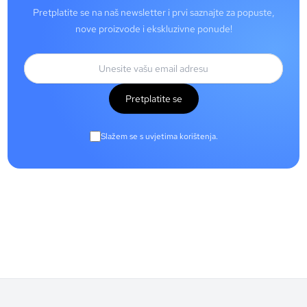
Pretplatite se na naš newsletter i prvi saznajte za popuste,
nove proizvode i ekskluzivne ponude!
Pretplatite se
Slažem se s uvjetima korištenja.