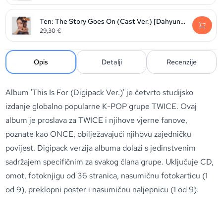
Ten: The Story Goes On (Cast Ver.) [Dahyun Ver.]
29,30
€
Opis
Detalji
Recenzije
Album 'This Is For (Digipack Ver.)' je četvrto studijsko
izdanje globalno popularne K-POP grupe TWICE. Ovaj
album je proslava za TWICE i njihove vjerne fanove,
poznate kao ONCE, obilježavajući njihovu zajedničku
povijest. Digipack verzija albuma dolazi s jedinstvenim
sadržajem specifičnim za svakog člana grupe. Uključuje CD,
omot, fotoknjigu od 36 stranica, nasumičnu fotokarticu (1
od 9), preklopni poster i nasumičnu naljepnicu (1 od 9).