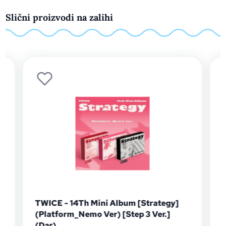
Slični proizvodi na zalihi
TWICE - 14Th Mini Album [Strategy]
TWICE - 
(Platform_Nemo Ver) [Step 3 Ver.]
Glazba
|
K-
(Dar)