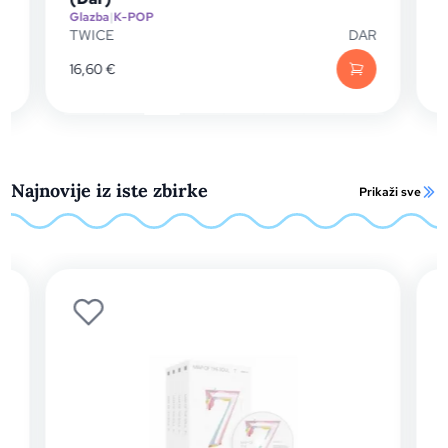
TWICE
Glazba
|
K-POP
TWICE
DAR
16,60
€
33,20
€
Najnovije iz iste zbirke
Prikaži sve