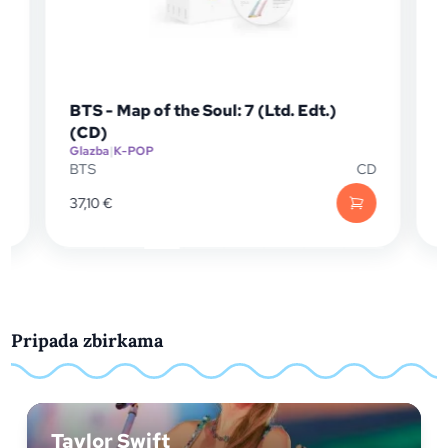
BTS - Map of the Soul: 7 (Ltd. Edt.)
BTS - 
(CD)
(CD)
Glazba
|
K-POP
Glazba
|
BTS
CD
BTS
37,10
€
43,80
Pripada zbirkama
Taylor Swift