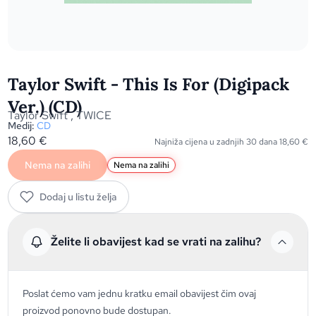
Taylor Swift - This Is For (Digipack
Ver.) (CD)
Taylor Swift
,
TWICE
Medij:
CD
18,60
€
Najniža cijena u zadnjih 30 dana
18,60
€
Nema na zalihi
Nema na zalihi
Dodaj u listu želja
Želite li obavijest kad se vrati na zalihu?
Poslat ćemo vam jednu kratku email obavijest čim ovaj
proizvod ponovno bude dostupan.