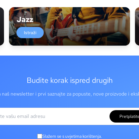
Jazz
Istraži
Budite korak ispred drugih
a naš newsletter i prvi saznajte za popuste, nove proizvode i ek
Pretplatit
Slažem se s uvjetima korištenja.