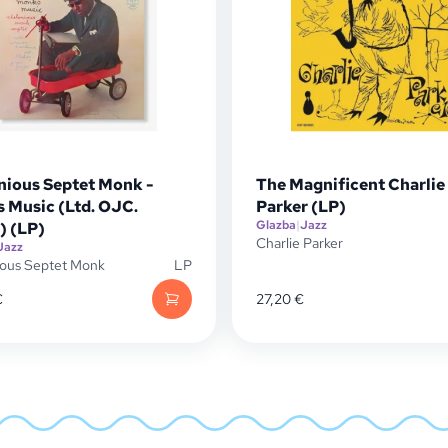
nious Septet Monk -
The Magnificent Charlie
 Music (Ltd. OJC.
Parker (LP)
Glazba
|
Jazz
) (LP)
Charlie Parker
Jazz
ious Septet Monk
LP
€
27,20
€