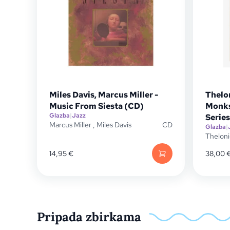
Miles Davis, Marcus Miller -
Thelo
Music From Siesta (CD)
Monks
Glazba
|
Jazz
Series
Marcus Miller
,
Miles Davis
CD
Glazba
|
Thelon
14,95
€
38,00
Pripada zbirkama