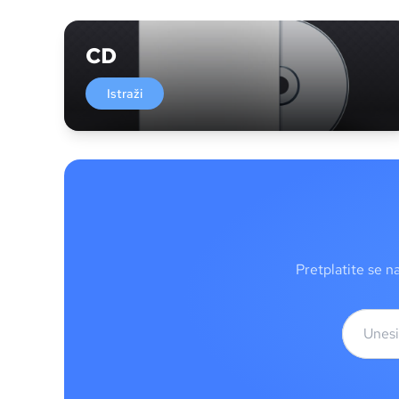
CD
Istraži
Pretplatite se n