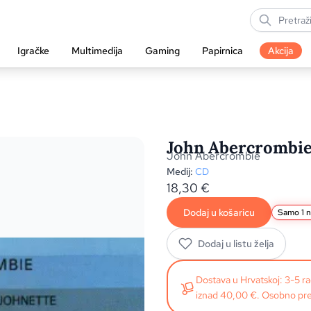
Igračke
Multimedija
Gaming
Papirnica
Akcija
John Abercrombie 
John Abercrombie
Medij:
CD
18,30
€
Dodaj u košaricu
Samo 1 n
Dodaj u listu želja
Dostava u Hrvatskoj: 3-5 
iznad 40,00 €. Osobno pre