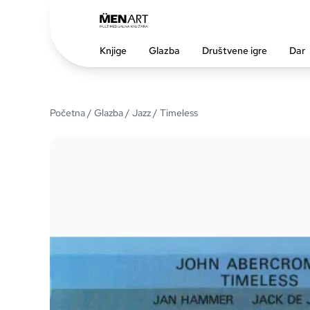
Knjige
Glazba
Društvene igre
Dar
Početna
/
Glazba
/
Jazz
/ Timeless