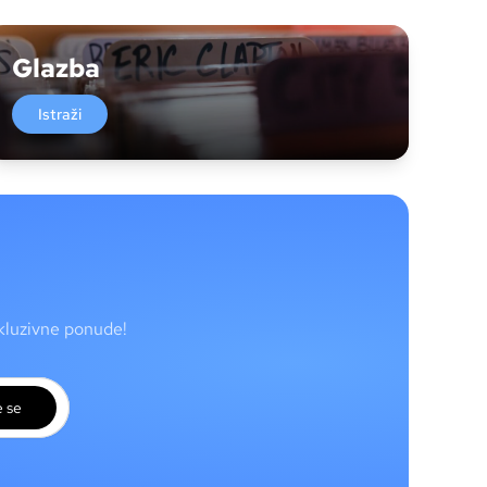
Glazba
Istraži
skluzivne ponude!
e se