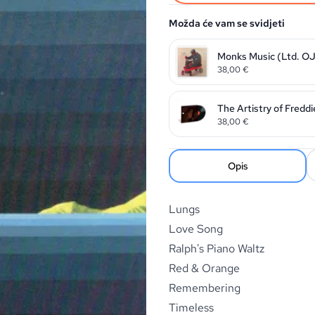
Možda će vam se svidjeti
Monks Music (Ltd. OJ
38,00
€
The Artistry of Fredd
38,00
€
Opis
Lungs
Love Song
Ralph's Piano Waltz
Red & Orange
Remembering
Timeless