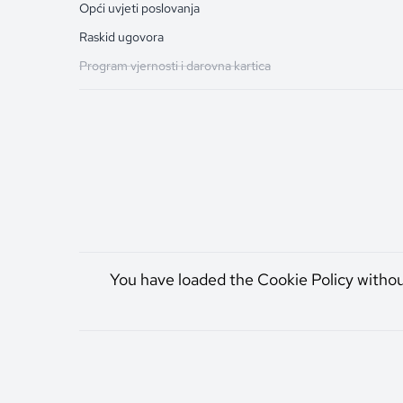
Opći uvjeti poslovanja
Raskid ugovora
Program vjernosti i darovna kartica
You have loaded the Cookie Policy witho