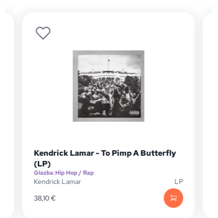
A Butterfly
Kendrick Lamar - To Pimp A Butterf
(CD)
Glazba
|
Hip Hop / Rap
LP
Kendrick Lamar
10,42
€