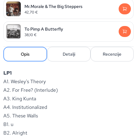
Mr.Morale & The Big Steppers
42,70
€
To Pimp A Butterfly
38,10
€
Opis
Detalji
Recenzije
LP1
A1. Wesley's Theory
A2. For Free? (Interlude)
A3. King Kunta
A4. Institutionalized
A5. These Walls
B1. u
B2. Alright