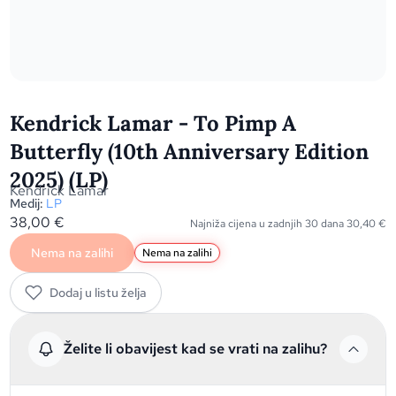
Kendrick Lamar - To Pimp A
Butterfly (10th Anniversary Edition
2025) (LP)
Kendrick Lamar
Medij:
LP
38,00
€
Najniža cijena u zadnjih 30 dana
30,40
€
Nema na zalihi
Nema na zalihi
Dodaj u listu želja
Želite li obavijest kad se vrati na zalihu?