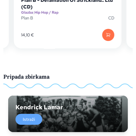
rickland.. Ltd
Future - Real Me (CD)
Glazba
|
Hip Hop / Rap
CD
Future
16,11
€
Pripada zbirkama
Kendrick Lamar
Istraži