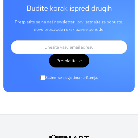
Budite korak ispred drugih
Pretplatite se na naš newsletter i prvi saznajte za popuste,
nove proizvode i ekskluzivne ponude!
Pretplatite se
Slažem se s uvjetima korištenja.