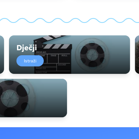
Dječji
Istraži