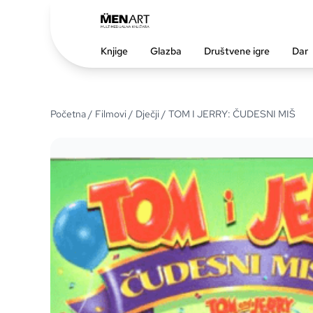
Knjige
Glazba
Društvene igre
Dar
Početna
/
Filmovi
/
Dječji
/ TOM I JERRY: ČUDESNI MIŠ