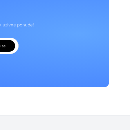
skluzivne ponude!
e se