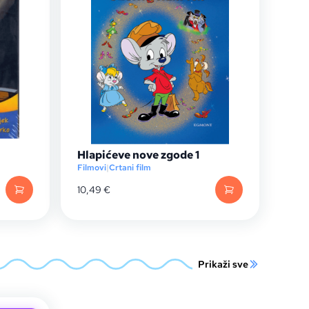
Hlapićeve nove zgode 1
Filmovi
|
Crtani film
10,49
€
Prikaži sve