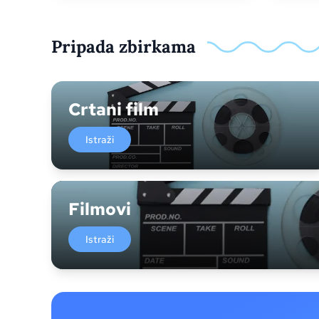
Pripada zbirkama
Crtani film
Istraži
Filmovi
Istraži