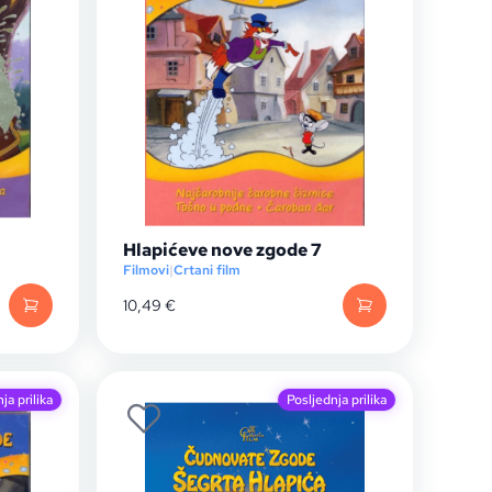
Hlapićeve nove zgode 7
Filmovi
|
Crtani film
10,49
€
ja prilika
Posljednja prilika