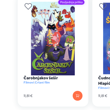
Posljednja prilika
Čarobnjakov šešir
Čudno
Filmovi
|
Crtani film
Hlapi
Filmovi
|
11,81
€
11,81
€