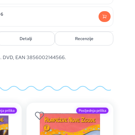
 6
Detalji
Recenzije
Š. DVD, EAN 3856002144566.
ja prilika
Posljednja prilika