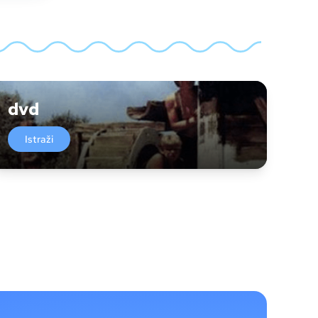
dvd
Istraži