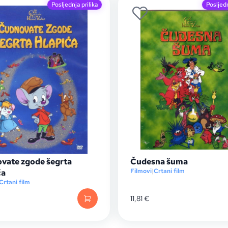
Posljednja prilika
Posljedn
vate zgode šegrta
Čudesna šuma
Filmovi
|
Crtani film
ća
Crtani film
11,81
€