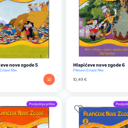
ćeve nove zgode 5
Hlapićeve nove zgode 6
Crtani film
Filmovi
|
Crtani film
10,49
€
Posljednja prilika
Posljedn