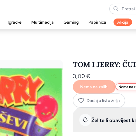
Igračke
Multimedija
Gaming
Papirnica
Akcija
TOM I JERRY: ČU
3,00
€
Nema na zalihi
Nema na za
Dodaj u listu želja
Želite li obavijest k