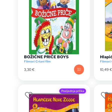
BOŽIĆNE PRIČE BOYS
Hlapi
Filmovi
|
Crtani film
Filmovi
|
3,30
€
10,49
€
Posljednja prilika