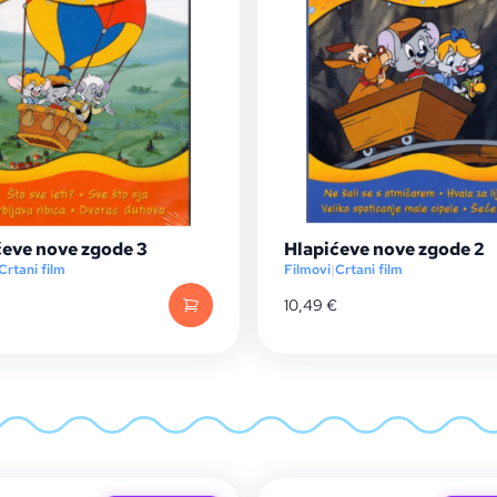
ćeve nove zgode 3
Hlapićeve nove zgode 2
Crtani film
Filmovi
|
Crtani film
10,49
€