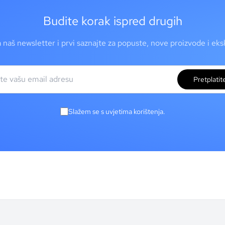
Budite korak ispred drugih
a naš newsletter i prvi saznajte za popuste, nove proizvode i ek
Pretplatit
Slažem se s uvjetima korištenja.