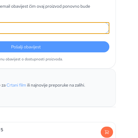
email obavijest čim ovaj proizvod ponovno bude
Pošalji obavijest
tnu obavijest o dostupnosti proizvoda.
e za
Crtani film
ili najnovije preporuke na zalihi.
 5