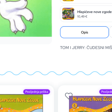
Hlapićeve nove zgode
10,49
€
Opis
TOM I JERRY: ČUDESNI MI
Posljednja prilika
Posljedn