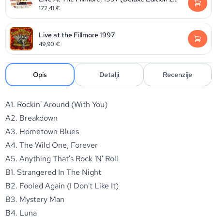
172,41
€
Live at the Fillmore 1997
49,90
€
Opis
Detalji
Recenzije
A1. Rockin' Around (With You)
A2. Breakdown
A3. Hometown Blues
A4. The Wild One, Forever
A5. Anything That's Rock 'N' Roll
B1. Strangered In The Night
B2. Fooled Again (I Don't Like It)
B3. Mystery Man
B4. Luna