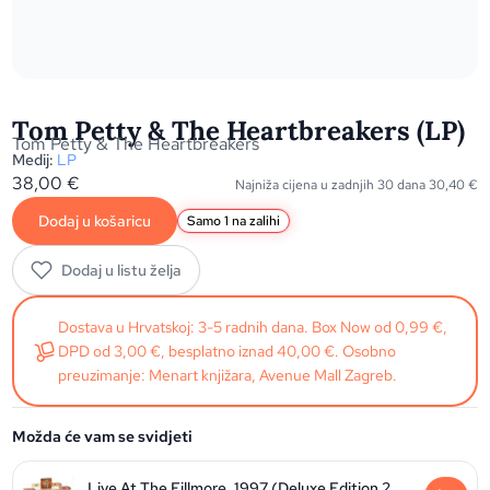
Tom Petty & The Heartbreakers (LP)
Tom Petty & The Heartbreakers
Medij:
LP
38,00
€
Najniža cijena u zadnjih 30 dana
30,40
€
Dodaj u košaricu
Samo 1 na zalihi
Dodaj u listu želja
Dostava u Hrvatskoj: 3-5 radnih dana. Box Now od 0,99 €,
DPD od 3,00 €, besplatno iznad 40,00 €. Osobno
preuzimanje: Menart knjižara, Avenue Mall Zagreb.
Možda će vam se svidjeti
Live At The Fillmore, 1997 (Deluxe Edition 2022) - Vinyl BOX