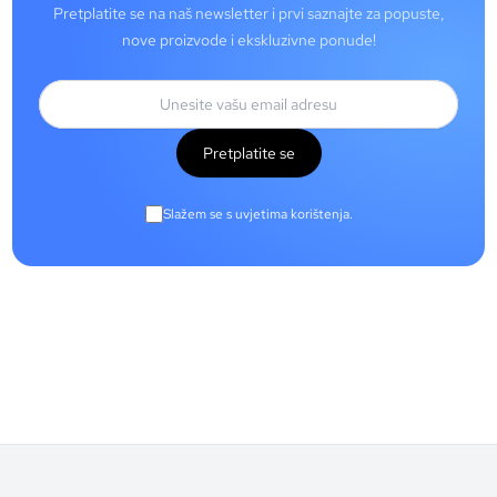
Pretplatite se na naš newsletter i prvi saznajte za popuste,
nove proizvode i ekskluzivne ponude!
Pretplatite se
Slažem se s uvjetima korištenja.