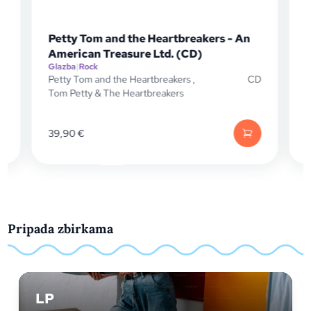
e
Petty Tom and the Heartbreakers - An
American Treasure Ltd. (CD)
Glazba
|
Rock
G
P
Petty Tom and the Heartbreakers
,
CD
T
Tom Petty & The Heartbreakers
39,90
€
Pripada zbirkama
LP