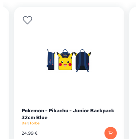
Pokemon - Pikachu - Junior Backpack
32cm Blue
Dar
|
Torbe
D
24,99
€