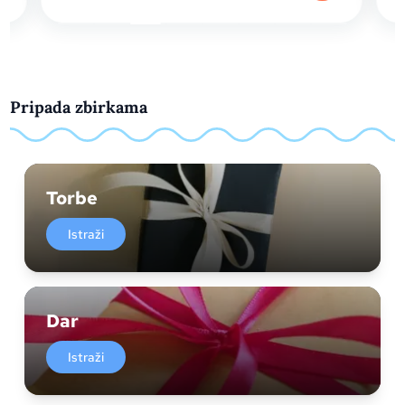
Pripada zbirkama
Torbe
Istraži
Dar
Istraži