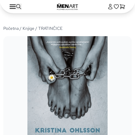
Početna
/
Knjige
/ TRATINČICE