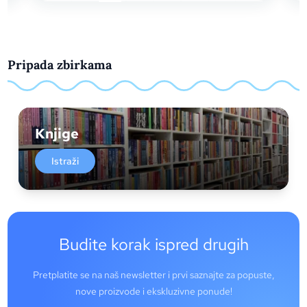
Pripada zbirkama
Knjige
Istraži
Budite korak ispred drugih
Pretplatite se na naš newsletter i prvi saznajte za popuste,
nove proizvode i ekskluzivne ponude!