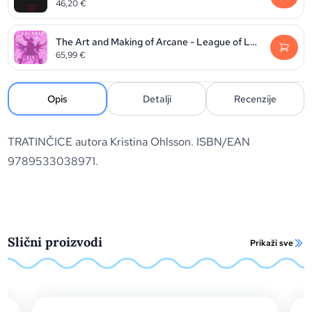
46,20
€
The Art and Making of Arcane - League of Legends
65,99
€
Opis
Detalji
Recenzije
TRATINČICE autora Kristina Ohlsson. ISBN/EAN
9789533038971.
Slični proizvodi
Prikaži sve