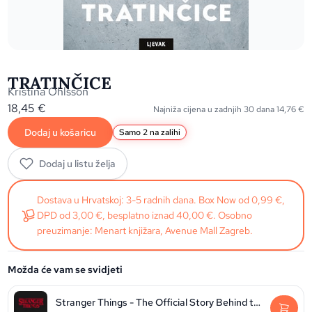
TRATINČICE
Kristina Ohlsson
18,45
€
Najniža cijena u zadnjih 30 dana
14,76
€
Dodaj u košaricu
Samo 2 na zalihi
Dodaj u listu želja
Dostava u Hrvatskoj: 3-5 radnih dana. Box Now od 0,99 €,
DPD od 3,00 €, besplatno iznad 40,00 €. Osobno
preuzimanje: Menart knjižara, Avenue Mall Zagreb.
Možda će vam se svidjeti
Stranger Things - The Official Story Behind the Legendary Series