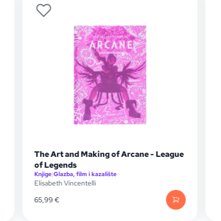
The Art and Making of Arcane - League
of Legends
Knjige
|
Glazba, film i kazalište
K
Elisabeth Vincentelli
M
65,99
€
1